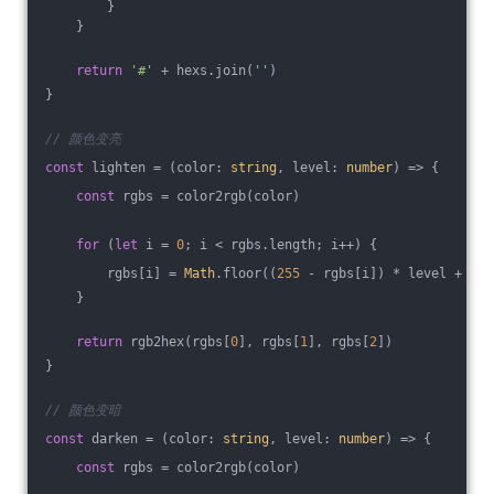
        }
    }
return
'#'
 + hexs.join(
''
)
}
// 颜色变亮
const
 lighten = 
(
color: 
string
, level: 
number
) =>
 {
const
 rgbs = color2rgb(color)
for
 (
let
 i = 
0
; i < rgbs.length; i++) {
        rgbs[i] = 
Math
.floor((
255
 - rgbs[i]) * level + rgb
    }
return
 rgb2hex(rgbs[
0
], rgbs[
1
], rgbs[
2
])
}
// 颜色变暗
const
 darken = 
(
color: 
string
, level: 
number
) =>
 {
const
 rgbs = color2rgb(color)