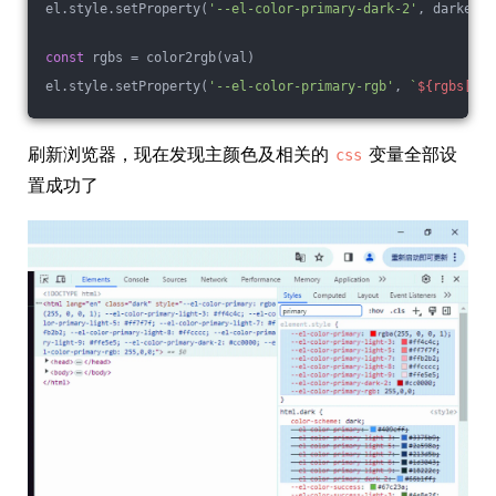
el.style.setProperty(
'--el-color-primary-dark-2'
, darken(v
const
 rgbs = color2rgb(val)
el.style.setProperty(
'--el-color-primary-rgb'
, 
`
${rgbs[
0
]}
刷新浏览器，现在发现主颜色及相关的
变量全部设
css
置成功了