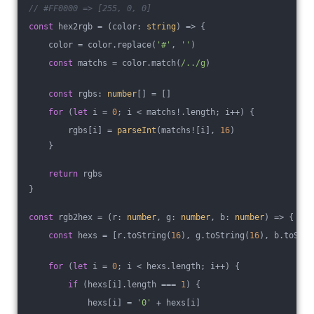
// #FF0000 => [255, 0, 0]
const
 hex2rgb = 
(
color: 
string
) =>
 {
    color = color.replace(
'#'
, 
''
)
const
 matchs = color.match(
/../g
)
const
 rgbs: 
number
[] = []
for
 (
let
 i = 
0
; i < matchs!.length; i++) {
        rgbs[i] = 
parseInt
(matchs![i], 
16
)
    }
return
 rgbs
}
const
 rgb2hex = 
(
r: 
number
, g: 
number
, b: 
number
) =>
 {
const
 hexs = [r.toString(
16
), g.toString(
16
), b.toStri
for
 (
let
 i = 
0
; i < hexs.length; i++) {
if
 (hexs[i].length === 
1
) {
            hexs[i] = 
'0'
 + hexs[i]