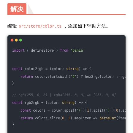
解决
编辑
，添加如下辅助方法。
src/store/color.ts
import
 { defineStore } 
from
'pinia'
const
 color2rgb = 
(
color: 
string
) =>
 {
return
 color.startsWith(
'#'
) ? hex2rgb(color) : rgb2rg
}
// rgb(255, 0, 0) | rgba(255, 0, 0) => [255, 0, 0]
const
 rgb2rgb = 
(
color: 
string
) =>
 {
const
 colors = color.split(
'('
)[
1
].split(
')'
)[
0
].split
return
 colors.slice(
0
, 
3
).map(
item
 =>
parseInt
(item.tr
}