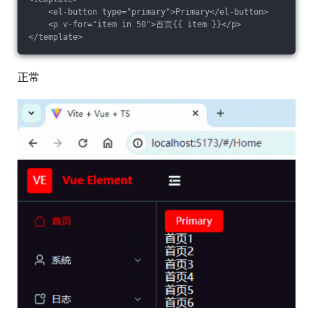
    <el-button type="primary">Primary</el-button>

    <p v-for="item in 50">首页{{ item }}</p>

正常