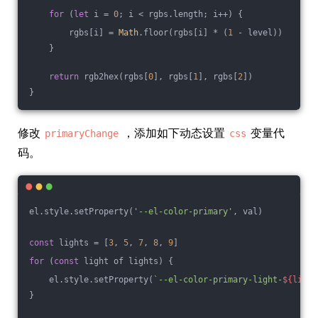
for
 (
let
 i = 
0
; i < rgbs.length; i++) {
        rgbs[i] = 
Math
.floor(rgbs[i] * (
1
 - level))
    }
return
 rgb2hex(rgbs[
0
], rgbs[
1
], rgbs[
2
])
}
修改
，添加如下动态设置
变量代
primaryChange
css
码。
el.style.setProperty(
'--el-color-primary'
, val)
const
 lights = [
3
, 
5
, 
7
, 
8
, 
9
]
for
 (
const
 light of lights) {
    el.style.setProperty(
`--el-color-primary-light-
${light
}