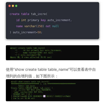
create
table
 tab_incre(
id
int
 primary 
key
 auto_increment,
name
varchar
(
250
) 
not
null
) auto_increment=
50
;
使用“show create table table_name”可以查看表中自
增列的自增列值，如下图所示：