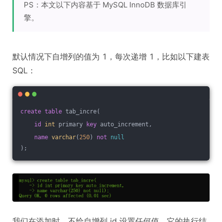
PS：本文以下内容基于 MySQL InnoDB 数据库引
擎。
默认情况下自增列的值为 1，每次递增 1，比如以下建表
SQL：
create
table
 tab_incre(
id
int
 primary 
key
 auto_increment,
name
varchar
(
250
) 
not
null
);
我们在添加时，不给自增列 id 设置任何值，它的执行结