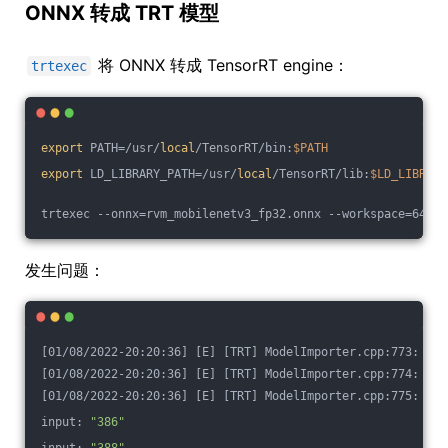
ONNX 转成 TRT 模型
将 ONNX 转成 TensorRT engine：
trtexec
export
 PATH=/usr/
local
/TensorRT/bin:
$PATH
export
 LD_LIBRARY_PATH=/usr/
local
/TensorRT/lib:
$LD_LIBRARY
trtexec --onnx=rvm_mobilenetv3_fp32.onnx --workspace=64 --
发生问题：
[01/08/2022-20:20:36] [E] [TRT] ModelImporter.cpp:773: Whi
[01/08/2022-20:20:36] [E] [TRT] ModelImporter.cpp:774: ---
[01/08/2022-20:20:36] [E] [TRT] ModelImporter.cpp:775: inp
input: 
"386"