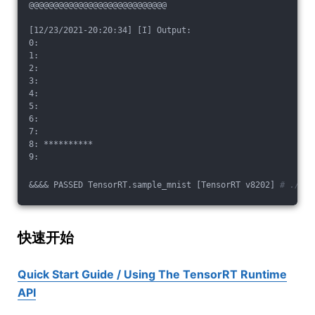
@@@@@@@@@@@@@@@@@@@@@@@@@@@@
[12/23/2021-20:20:34] [I] Output:
0:
1:
2:
3:
4:
5:
6:
7:
8: **********
9:
&&&& PASSED TensorRT.sample_mnist [TensorRT v8202] 
# ./bin
快速开始
Quick Start Guide / Using The TensorRT Runtime
API