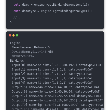
auto
 dims = engine->getBindingDimensions(i);
auto
 datatype = engine->getBindingDataType(i);
// ...
}
Engine
 Name=Unnamed Network 0
 DeviceMemorySize=148 MiB
 MaxBatchSize=1
Bindings
 Input[0] name=src dims=[1,3,1080,1920] datatype=FLOAT
 Input[1] name=r1i dims=[1,1,1,1] datatype=FLOAT
 Input[2] name=r2i dims=[1,1,1,1] datatype=FLOAT
 Input[3] name=r3i dims=[1,1,1,1] datatype=FLOAT
 Input[4] name=r4i dims=[1,1,1,1] datatype=FLOAT
 Output[5] name=r4o dims=[1,64,18,32] datatype=FLOAT
 Output[6] name=r3o dims=[1,40,36,64] datatype=FLOAT
 Output[7] name=r2o dims=[1,20,72,128] datatype=FLOAT
 Output[8] name=r1o dims=[1,16,144,256] datatype=FLOAT
 Output[9] name=fgr dims=[1,3,1080,1920] datatype=FLOAT
 Output[10] name=pha dims=[1,1,1080,1920] datatype=FLOAT