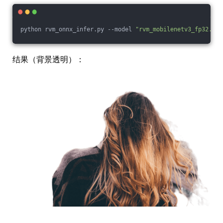
python rvm_onnx_infer.py --model 
"rvm_mobilenetv3_fp32.onn
结果（背景透明）：