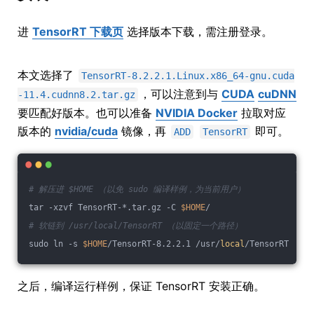
进
TensorRT 下载页
选择版本下载，需注册登录。
本文选择了
TensorRT-8.2.2.1.Linux.x86_64-gnu.cuda
，可以注意到与
CUDA
cuDNN
-11.4.cudnn8.2.tar.gz
要匹配好版本。也可以准备
NVIDIA Docker
拉取对应
版本的
nvidia/cuda
镜像，再
即可。
ADD
TensorRT
# 解压进 $HOME （以免 sudo 编译样例，为当前用户）
tar -xzvf TensorRT-*.tar.gz -C 
$HOME
/
# 软链到 /usr/local/TensorRT （以固定一个路径）
sudo ln -s 
$HOME
/TensorRT-8.2.2.1 /usr/
local
/TensorRT
之后，编译运行样例，保证 TensorRT 安装正确。