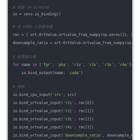
# 创建 io binding
io = sess.io_binding()
# 在 CUDA 上创建张量
rec = [ ort.OrtValue.ortvalue_from_numpy(np.zeros([
1
, 
1
, 
1
downsample_ratio = ort.OrtValue.ortvalue_from_numpy(np.asa
# 设置输出项
for
 name 
in
 [
'fgr'
, 
'pha'
, 
'r1o'
, 
'r2o'
, 
'r3o'
, 
'r4o'
]:
    io.bind_output(name, 
'cuda'
)
# 推断
io.bind_cpu_input(
'src'
, src)
io.bind_ortvalue_input(
'r1i'
, rec[
0
])
io.bind_ortvalue_input(
'r2i'
, rec[
1
])
io.bind_ortvalue_input(
'r3i'
, rec[
2
])
io.bind_ortvalue_input(
'r4i'
, rec[
3
])
io.bind_ortvalue_input(
'downsample_ratio'
, downsample_rati