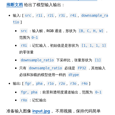
推断文档
给出了模型输入输出：
输入: [
,
,
,
,
,
src
r1i
r2i
r3i
r4i
downsample_ra
]
tio
：输入帧，RGB 通道，形状为
，
src
[B, C, H, W]
范围为
0~1
：记忆输入，初始值是是形状为
rXi
[1, 1, 1, 1]
的零张量
下采样比，张量形状为
downsample_ratio
[1]
只有
必须是
，其他输入
downsample_ratio
FP32
必须和加载的模型使用一样的
dtype
输出: [
,
,
,
,
,
]
fgr
pha
r1o
r2o
r3o
r4o
：前景和透明度通道输出，范围为
fgr, pha
0~1
：记忆输出
rXo
准备输入图像
input.jpg
。不用视频，保持代码简单