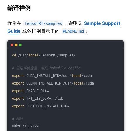
编译样例
样例在
，说明见
Sample Support
TensorRT/samples
Guide
或各样例目录里的
。
README.md
cd
 /usr/
local
/TensorRT/samples/
# 设定环境变量，可见 Makefile.config
export
 CUDA_INSTALL_DIR=/usr/
local
/cuda
export
 CUDNN_INSTALL_DIR=/usr/
local
/cuda
export
 ENABLE_DLA=
export
 TRT_LIB_DIR=../lib
export
 PROTOBUF_INSTALL_DIR=
# 编译
make -j`nproc`