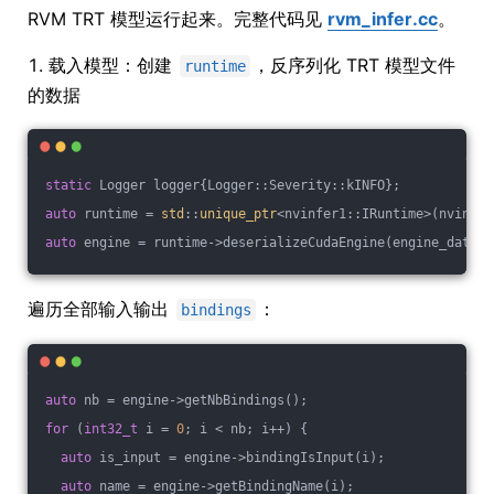
RVM TRT 模型运行起来。完整代码见
rvm_infer.cc
。
1. 载入模型：创建
，反序列化 TRT 模型文件
runtime
的数据
static
 Logger logger{Logger::Severity::kINFO};
auto
 runtime = 
std
::
unique_ptr
<nvinfer1::IRuntime>(nvinfer
auto
 engine = runtime->deserializeCudaEngine(engine_data.d
遍历全部输入输出
：
bindings
auto
 nb = engine->getNbBindings();
for
 (
int32_t
 i = 
0
; i < nb; i++) {
auto
 is_input = engine->bindingIsInput(i);
auto
 name = engine->getBindingName(i);