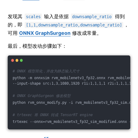
发现其
输入是依据
得到
scales
downsample_ratio
的，即
，
[1,1,downsample_ratio,downsample_ratio]
可用
ONNX GraphSurgeon
修改成常量。
最后，模型改动步骤如下：
# ONNX 模型简化，并改为静态输入尺寸
python -m onnxsim rvm_mobilenetv3_fp32.onnx rvm_mobilenetv
--input-shape src:1,3,1080,1920 r1i:1,1,1,1 r2i:1,1,1,1 r3
# ONNX GraphSurgeon 修改模型
python rvm_onnx_modify.py -i rvm_mobilenetv3_fp32_sim.onnx
# trtexec 将 ONNX 转成 TensorRT engine
trtexec --onnx=rvm_mobilenetv3_fp32_sim_modified.onnx --wo