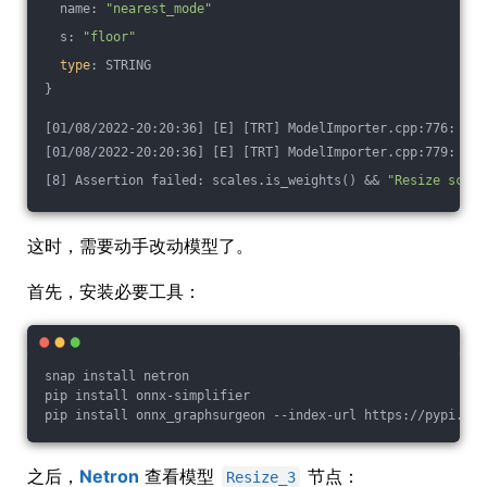
  name: 
"nearest_mode"
  s: 
"floor"
type
: STRING
}
[01/08/2022-20:20:36] [E] [TRT] ModelImporter.cpp:776: ---
[01/08/2022-20:20:36] [E] [TRT] ModelImporter.cpp:779: ERR
[8] Assertion failed: scales.is_weights() && 
"Resize scale
这时，需要动手改动模型了。
首先，安装必要工具：
snap install netron
pip install onnx-simplifier
pip install onnx_graphsurgeon --index-url https://pypi.ngc
之后，
Netron
查看模型
节点：
Resize_3