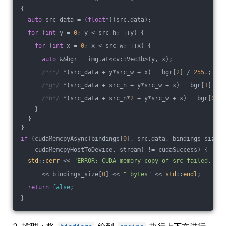
{
auto
 src_data = (
float
*)(src.data);
for
 (
int
 y = 
0
; y < src_h; ++y) {
for
 (
int
 x = 
0
; x < src_w; ++x) {
auto
 &&bgr = img.at<cv::Vec3b>(y, x);
/*r*/
 *(src_data + y*src_w + x) = bgr[
2
] / 
255.
;
/*g*/
 *(src_data + src_n + y*src_w + x) = bgr[
1
] / 
2
/*b*/
 *(src_data + src_n*
2
 + y*src_w + x) = bgr[
0
] /
    }
  }
}
if
 (cudaMemcpyAsync(bindings[
0
], src.data, bindings_size[
0
    cudaMemcpyHostToDevice, stream) != cudaSuccess) {
std
::
cerr
 << 
"ERROR: CUDA memory copy of src failed, siz
      << bindings_size[
0
] << 
" bytes"
 << 
std
::
endl
;
return
false
;
}