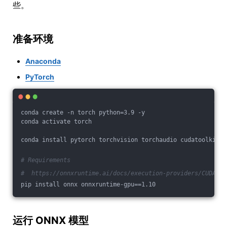
些。
准备环境
Anaconda
PyTorch
conda create -n torch python=3.9 -y
conda activate torch
conda install pytorch torchvision torchaudio cudatoolkit=1
# Requirements
#  https://onnxruntime.ai/docs/execution-providers/CUDA-Ex
pip install onnx onnxruntime-gpu==1.10
运行 ONNX 模型