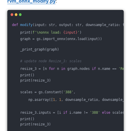
rvm_onnx_modify.py
:
def
modify
(input: str, output: str, downsample_ratio: floa
    print(
f'\nonnx load: 
{input}
'
)
    graph = gs.import_onnx(onnx.load(input))
    _print_graph(graph)
# update node Resize_3: scales
    resize_3 = [n 
for
 n 
in
 graph.nodes 
if
 n.name == 
'Resiz
    print()
    print(resize_3)
    scales = gs.Constant(
'388'
,
        np.asarray([
1
, 
1
, downsample_ratio, downsample_rat
    resize_3.inputs = [i 
if
 i.name != 
'388'
else
 scales 
fo
    print()
    print(resize_3)