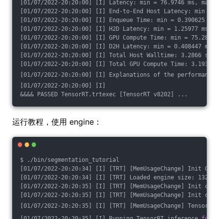
[01/07/2022-20:20:00] [I] Latency: min = 76.9746 ms, max =
[01/07/2022-20:20:00] [I] End-to-End Host Latency: min = 1
[01/07/2022-20:20:00] [I] Enqueue Time: min = 0.390625 ms,
[01/07/2022-20:20:00] [I] H2D Latency: min = 1.25977 ms, m
[01/07/2022-20:20:00] [I] GPU Compute Time: min = 75.2869 
[01/07/2022-20:20:00] [I] D2H Latency: min = 0.408447 ms, 
[01/07/2022-20:20:00] [I] Total Host Walltime: 3.2866 s
[01/07/2022-20:20:00] [I] Total GPU Compute Time: 3.19327 
[01/07/2022-20:20:00] [I] Explanations of the performance 
[01/07/2022-20:20:00] [I]
&&&& PASSED TensorRT.trtexec [TensorRT v8202] ...
运行教程，使用 engine：
$ ./bin/segmentation_tutorial
[01/07/2022-20:20:34] [I] [TRT] [MemUsageChange] Init CUDA
[01/07/2022-20:20:34] [I] [TRT] Loaded engine size: 132 Mi
[01/07/2022-20:20:35] [I] [TRT] [MemUsageChange] Init cuBL
[01/07/2022-20:20:35] [I] [TRT] [MemUsageChange] Init cuDN
[01/07/2022-20:20:35] [I] [TRT] [MemUsageChange] TensorRT-
[01/07/2022-20:20:35] [I] Running TensorRT inference 
for
 F