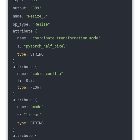
input: 
"388"
output: 
"389"
name: 
"Resize_3"
op_type: 
"Resize"
attribute {
  name: 
"coordinate_transformation_mode"
  s: 
"pytorch_half_pixel"
type
: STRING
}
attribute {
  name: 
"cubic_coeff_a"
  f: -0.75
type
: FLOAT
}
attribute {
  name: 
"mode"
  s: 
"linear"
type
: STRING
}
attribute {