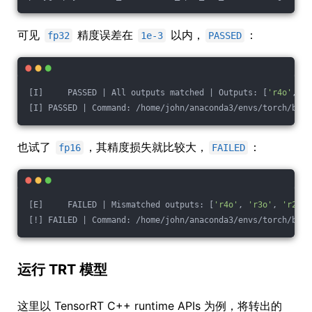
可见
精度误差在
以内，
：
fp32
1e-3
PASSED
[I]     PASSED | All outputs matched | Outputs: [
'r4o'
, 
'r
[I] PASSED | Command: /home/john/anaconda3/envs/torch/bin/
也试了
，其精度损失就比较大，
：
fp16
FAILED
[E]     FAILED | Mismatched outputs: [
'r4o'
, 
'r3o'
, 
'r2o'
,
[!] FAILED | Command: /home/john/anaconda3/envs/torch/bin/
运行 TRT 模型
这里以 TensorRT C++ runtime APIs 为例，将转出的