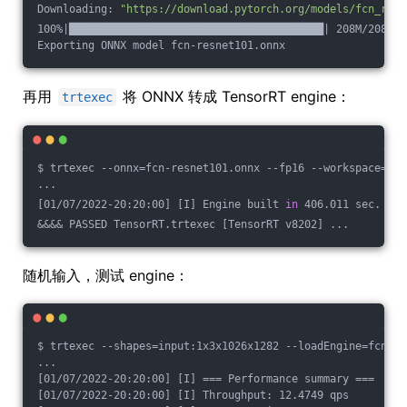
Downloading: 
"https://download.pytorch.org/models/fcn_resn
100%|████████████████████████████████████████| 208M/208M [
Exporting ONNX model fcn-resnet101.onnx
再用
将 ONNX 转成 TensorRT engine：
trtexec
$ trtexec --onnx=fcn-resnet101.onnx --fp16 --workspace=64 
...
[01/07/2022-20:20:00] [I] Engine built 
in
 406.011 sec.
&&&& PASSED TensorRT.trtexec [TensorRT v8202] ...
随机输入，测试 engine：
$ trtexec --shapes=input:1x3x1026x1282 --loadEngine=fcn-re
...
[01/07/2022-20:20:00] [I] === Performance summary ===
[01/07/2022-20:20:00] [I] Throughput: 12.4749 qps