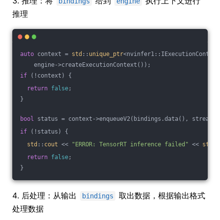
3. 推理：将
给到
执行上下文进行
bindings
engine
推理
auto
 context = 
std
::
unique_ptr
<nvinfer1::IExecutionContext
    engine->createExecutionContext());
if
 (!context) {
return
false
;
}
bool
 status = context->enqueueV2(bindings.data(), stream, 
if
 (!status) {
std
::
cout
 << 
"ERROR: TensorRT inference failed"
 << 
std
::
return
false
;
}
4. 后处理：从输出
取出数据，根据输出格式
bindings
处理数据