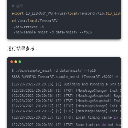
# 运行
export
 LD_LIBRARY_PATH=/usr/
local
/TensorRT/lib:
$LD_LIBRARY
cd
 /usr/
local
/TensorRT/
./bin/trtexec -h
./bin/sample_mnist -d data/mnist/ --fp16
运行结果参考：
$ ./bin/sample_mnist -d data/mnist/ --fp16
&&&& RUNNING TensorRT.sample_mnist [TensorRT v8202] 
# ./bi
[12/23/2021-20:20:16] [I] Building and running a GPU infer
[12/23/2021-20:20:16] [I] [TRT] [MemUsageChange] Init CUDA
[12/23/2021-20:20:16] [I] [TRT] [MemUsageSnapshot] Begin c
[12/23/2021-20:20:16] [I] [TRT] [MemUsageSnapshot] End con
[12/23/2021-20:20:17] [I] [TRT] [MemUsageChange] Init cuBL
[12/23/2021-20:20:17] [I] [TRT] [MemUsageChange] Init cuDN
[12/23/2021-20:20:17] [I] [TRT] Local timing cache 
in
 use.
[12/23/2021-20:20:33] [I] [TRT] Some tactics 
do
 not have s