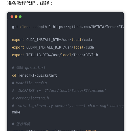
准备教程代码，编译：
git 
clone
 --depth 1 https://github.com/NVIDIA/TensorRT.git
export
 CUDA_INSTALL_DIR=/usr/
local
/cuda
export
 CUDNN_INSTALL_DIR=/usr/
local
/cuda
export
 TRT_LIB_DIR=/usr/
local
/TensorRT/lib
# 编译 quickstart
cd
 TensorRT/quickstart
# Makefile.config
#  INCPATHS += -I"/usr/local/TensorRT/include"
# common/logging.h
#  void log(Severity severity, const char* msg) noexcept o
make
# 运行环境