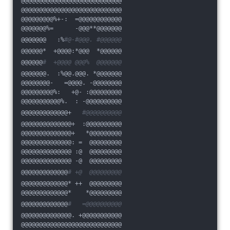
@@@@@@@@@@@@@@@@@@@@@@@@@@@@
@@@@@@@@@@@@@@@@@@@@@@@@@@@@
@@@@@@@@@%+-:  =@@@@@@@@@@@@
@@@@@@@%=      -@@@**@@@@@@@
@@@@@@@   :%
#@-#@@@. #@@@@@@
@@@@@@*  +@@@@:*@@@  *@@@@@@
@@@@@@
#  +@@@@ @@@%  @@@@@@@
@@@@@@@.  :%@@.@@@. *@@@@@@@
@@@@@@@@-   =@@@@. -@@@@@@@@
@@@@@@@@@%:   +@- :@@@@@@@@@
@@@@@@@@@@@%.  : -@@@@@@@@@@
@@@@@@@@@@@@@+   
#@@@@@@@@@@
@@@@@@@@@@@@@@+  :@@@@@@@@@@
@@@@@@@@@@@@@@+   *@@@@@@@@@
@@@@@@@@@@@@@@: =  @@@@@@@@@
@@@@@@@@@@@@@@ :@  @@@@@@@@@
@@@@@@@@@@@@@@ -@  @@@@@@@@@
@@@@@@@@@@@@@
# +@  @@@@@@@@@
@@@@@@@@@@@@@* ++  @@@@@@@@@
@@@@@@@@@@@@@*    *@@@@@@@@@
@@@@@@@@@@@@@
#   =@@@@@@@@@@
@@@@@@@@@@@@@@. +@@@@@@@@@@@
@@@@@@@@@@@@@@@@@@@@@@@@@@@@