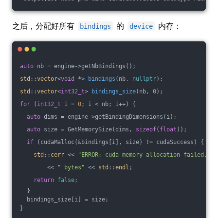
之后，分配好所有
的
内存：
bindings
device
auto
 nb = engine->getNbBindings();
std
::
vector
<
void
 *> 
bindings
(nb, 
nullptr
)
;
std
::
vector
<
int32_t
> 
bindings_size
(nb, 
0
)
;
for
 (
int32_t
 i = 
0
; i < nb; i++) {
auto
 dims = engine->getBindingDimensions(i);
auto
 size = GetMemorySize(dims, 
sizeof
(
float
));
if
 (cudaMalloc(&bindings[i], size) != cudaSuccess) {
std
::
cerr
 << 
"ERROR: cuda memory allocation failed, si
        << 
" bytes"
 << 
std
::
endl
;
return
false
;
  }
  bindings_size[i] = size;
}