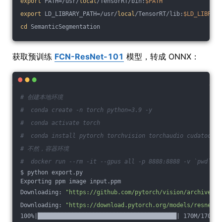
export
 PATH=/usr/
local
/TensorRT/bin:
$PATH
export
 LD_LIBRARY_PATH=/usr/
local
/TensorRT/lib:
$LD_LIBRARY
cd
 SemanticSegmentation
获取预训练
FCN-ResNet-101
模型，转成 ONNX：
# 创建本地环境
#  conda create -n torch python=3.9 -y
#  conda activate torch
#  conda install pytorch torchvision torchaudio cudatoolki
# 不然，容器环境
#  docker run --rm -it --gpus all -p 8888:8888 -v `pwd`:/w
$ python export.py
Exporting ppm image input.ppm
Downloading: 
"https://github.com/pytorch/vision/archive/v0
Downloading: 
"https://download.pytorch.org/models/resnet10
100%|████████████████████████████████████████| 170M/170M [