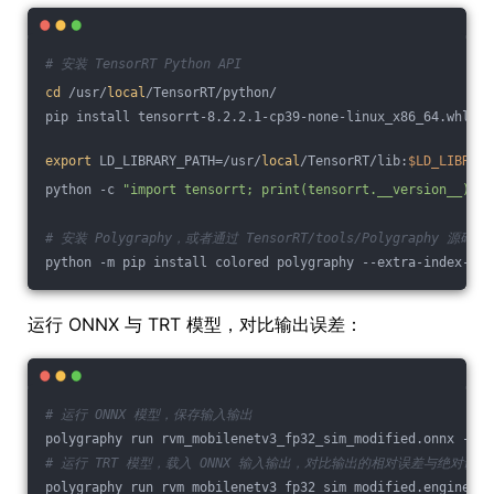
# 安装 TensorRT Python API
cd
 /usr/
local
/TensorRT/python/
pip install tensorrt-8.2.2.1-cp39-none-linux_x86_64.whl
export
 LD_LIBRARY_PATH=/usr/
local
/TensorRT/lib:
$LD_LIBRARY
python -c 
"import tensorrt; print(tensorrt.__version__)"
# 安装 Polygraphy，或者通过 TensorRT/tools/Polygraphy 源码安
python -m pip install colored polygraphy --extra-index-url
运行 ONNX 与 TRT 模型，对比输出误差：
# 运行 ONNX 模型，保存输入输出
polygraphy run rvm_mobilenetv3_fp32_sim_modified.onnx --on
# 运行 TRT 模型，载入 ONNX 输入输出，对比输出的相对误差与绝对误差
polygraphy run rvm_mobilenetv3_fp32_sim_modified.engine --