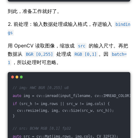
到此，准备工作就好了。
2. 前处理：输入数据处理成输入格式，存进输入
bindin
gs
用 OpenCV 读取图像，缩放成
的输入尺寸。再把
src
数据从
处理成
。因
BGR [0,255]
RGB [0,1]
batch=
，所以处理时可忽略。
1
// img: HWC BGR [0,255] u8
auto
 img = cv::imread(input_filename, cv::IMREAD_COLOR);
if
 (src_h != img.rows || src_w != img.cols) {
  cv::resize(img, img, cv::Size(src_w, src_h));
}
// src: BCHW RGB [0,1] fp32
auto
 src = cv::Mat(img.rows, img.cols, CV_32FC3);