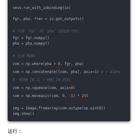
sess.run_with_iobinding(io)
fgr, pha, *rec = io.get_outputs()
# 只将 `fgr` 和 `pha` 回传到 CPU
fgr = fgr.numpy()
pha = pha.numpy()
# 合成 RGBA
com = np.where(pha > 
0
, fgr, pha)
com = np.concatenate([com, pha], axis=
1
) 
# + alpha
#  BCHW [0,1] > HWC [0,255]
com = np.squeeze(com, axis=
0
)
com = np.moveaxis(com, 
0
, 
-1
) * 
255
img = Image.fromarray(com.astype(np.uint8))
img.show()
运行：