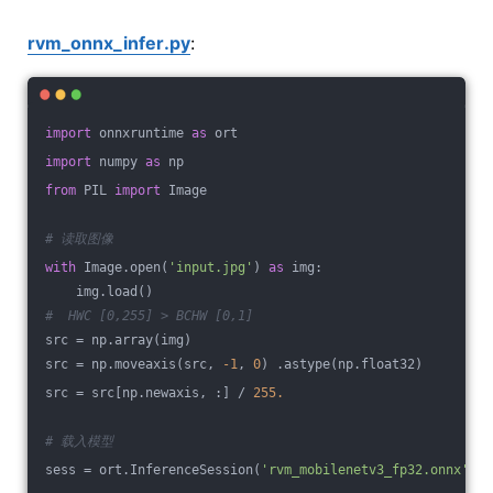
rvm_onnx_infer.py
:
import
 onnxruntime 
as
 ort
import
 numpy 
as
 np
from
 PIL 
import
 Image
# 读取图像
with
 Image.open(
'input.jpg'
) 
as
 img:
    img.load()
#  HWC [0,255] > BCHW [0,1]
src = np.array(img)
src = np.moveaxis(src, 
-1
, 
0
) .astype(np.float32)
src = src[np.newaxis, :] / 
255.
# 载入模型
sess = ort.InferenceSession(
'rvm_mobilenetv3_fp32.onnx'
, p