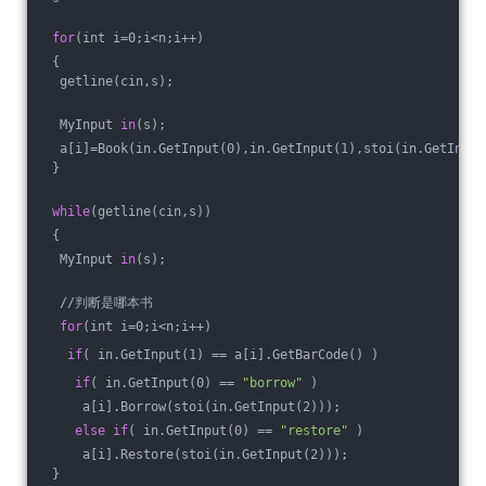
for
(int i=0;i<n;i++)
 {
  getline(cin,s);
  MyInput 
in
(s);
  a[i]=Book(in.GetInput(0),in.GetInput(1),stoi(in.GetInput
 }
while
(getline(cin,s))
 {
  MyInput 
in
(s);
  //判断是哪本书
for
(int i=0;i<n;i++)
if
( in.GetInput(1) == a[i].GetBarCode() )
if
( in.GetInput(0) == 
"borrow"
 )
     a[i].Borrow(stoi(in.GetInput(2)));
else
if
( in.GetInput(0) == 
"restore"
 ) 
     a[i].Restore(stoi(in.GetInput(2)));
 }