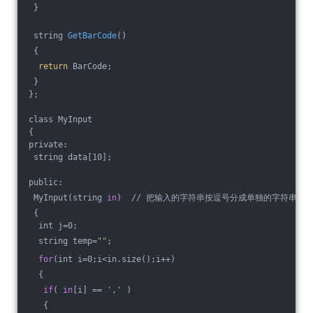
 }
 string 
GetBarCode
()
 {
return
 BarCode;
 }
};
class MyInput
{
private:
 string data[10];
public:
 MyInput(string 
in
)  // 把输入的字符串按逗号分成单独的字符串
 {
  int j=0;
  string temp=
""
;
for
(int i=0;i<in.size();i++)
  {
if
( 
in
[i] == 
','
 )
   {