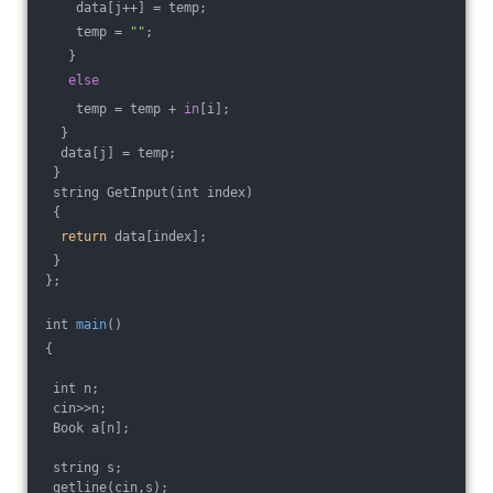
    data[j++] = temp;
    temp = 
""
;
   }
else
    temp = temp + 
in
[i];
  }
  data[j] = temp;
 }
 string GetInput(int index)
 {
return
 data[index]; 
 } 
};
int 
main
()
{
 int n;
 cin>>n;
 Book a[n];
 string s;
 getline(cin,s);