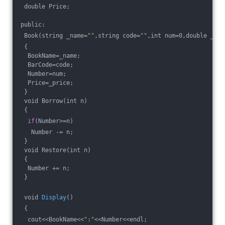
 double Price;
public: 
 Book(string _name=
""
,string code=
""
,int num=0,double _pri
 {
  BookName=_name;
  BarCode=code;
  Number=num;
  Price=_price;
 }
 void Borrow(int n)
 {
if
(Number>=n)
   Number -= n;
 }
 void Restore(int n)
 {
  Number += n;
 }
 void 
Display
()
 {
  cout<<BookName<<
":"
<<Number<<endl;