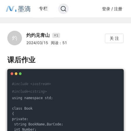
墨滴
专栏
登录 / 注册
灼灼见青山
1
V
灼
关 注
2024/03/15
阅读：51
课后作业
#include <iostream>
#include<cstring>
using namespace std;
class Book
{
private:
 string BookName,BarCode;
 int Number;