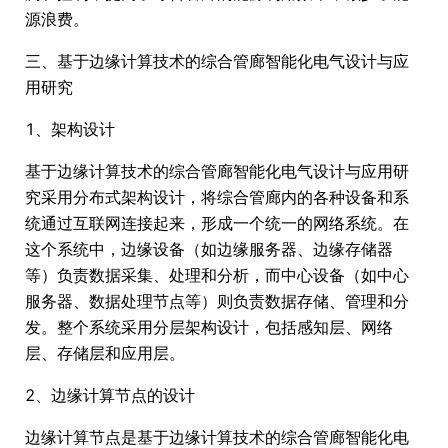
源浪费。
三、基于边缘计算技术的综合管廊智能化电气设计与应
用研究
1、架构设计
基于边缘计算技术的综合管廊智能化电气设计与应用研
究采用分布式架构设计，将综合管廊内的各种设备和系
统通过互联网连接起来，形成一个统一的网络系统。在
这个系统中，边缘设备（如边缘服务器、边缘存储器
等）负责数据采集、处理和分析，而中心设备（如中心
服务器、数据处理节点等）则负责数据存储、管理和分
发。整个系统采用分层架构设计，包括感知层、网络
层、存储层和应用层。
2、边缘计算节点的设计
边缘计算节点是基于边缘计算技术的综合管廊智能化电