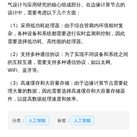
气设计与应用研究的核心组成部分。在边缘计算节点的
设计中，需要考虑以下几个方面：
（1）采用低功耗处理器：由于综合管廊内环境相对复
杂，各种设备和系统都需要进行实时监测和控制，因此
需要选择低功耗、高性能的处理器。
（2）支持多种通信协议：为了实现不同设备和系统之间
的互联互通，需要支持多种通信协议，如以太网、
WiFi、蓝牙等。
（3）高速缓存和大容量存储：由于边缘计算节点需要处
理大量的数据，因此需要选择高速缓存和大容量存储器
件，以提高数据处理速度和效率。
分类：
人工智能
标签：
人工智能