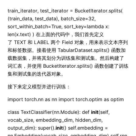
train_iterator, test_iterator = BucketIterator.splits(
(train_data, test_data), batch_size=32,
sort_within_batch=True, sort_key=lambda x:
len(x.text) ) 在上面的代码中，我们首先定义
了 TEXT 和 LABEL 两个 Field 对象，用来表示文本序列
和标签数据。接着使用 TabularDataset.splits() 函数加
载数据集，并将其划分为训练集和测试集。然后构建了
词汇表，并使用 BucketIterator.splits() 函数创建了训练
集和测试集的迭代器对象。
接下来定义模型并进行训练：
import torch.nn as nn import torch.optim as optim
class TextClassifier(nn.Module): def
init
(self,
vocab_size, embedding_dim, hidden_dim,
output_dim): super().
init
() self.embedding =
nn.Embedding(vocab_size, embedding_dim) self.rnn