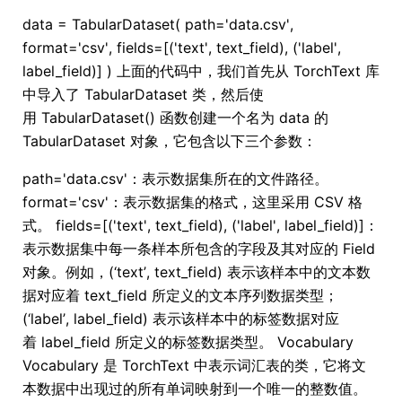
data = TabularDataset( path='data.csv',
format='csv', fields=[('text', text_field), ('label',
label_field)] ) 上面的代码中，我们首先从 TorchText 库
中导入了 TabularDataset 类，然后使
用 TabularDataset() 函数创建一个名为 data 的
TabularDataset 对象，它包含以下三个参数：
path='data.csv'：表示数据集所在的文件路径。
format='csv'：表示数据集的格式，这里采用 CSV 格
式。 fields=[('text', text_field), ('label', label_field)]：
表示数据集中每一条样本所包含的字段及其对应的 Field
对象。例如，(‘text’, text_field) 表示该样本中的文本数
据对应着 text_field 所定义的文本序列数据类型；
(‘label’, label_field) 表示该样本中的标签数据对应
着 label_field 所定义的标签数据类型。 Vocabulary
Vocabulary 是 TorchText 中表示词汇表的类，它将文
本数据中出现过的所有单词映射到一个唯一的整数值。