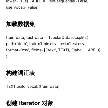
lower=True) LABEL = Field(sequential=False,
use_vocab=False)
加载数据集
train_data, test_data = TabularDataset.splits(
path='data', train='train.csv', test='test.csv',
format='csv', fields=[('text', TEXT), ('label', LABEL)]
)
构建词汇表
TEXT.build_vocab(train_data)
创建 Iterator 对象