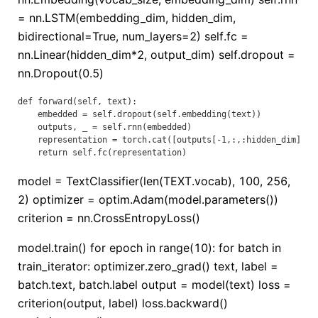
= nn.LSTM(embedding_dim, hidden_dim,
bidirectional=True, num_layers=2) self.fc =
nn.Linear(hidden_dim*2, output_dim) self.dropout =
nn.Dropout(0.5)
def forward(self, text):

    embedded = self.dropout(self.embedding(text))

    outputs, _ = self.rnn(embedded)

    representation = torch.cat([outputs[-1,:,:hidden_dim], ou
model = TextClassifier(len(TEXT.vocab), 100, 256,
2) optimizer = optim.Adam(model.parameters())
criterion = nn.CrossEntropyLoss()
model.train() for epoch in range(10): for batch in
train_iterator: optimizer.zero_grad() text, label =
batch.text, batch.label output = model(text) loss =
criterion(output, label) loss.backward()