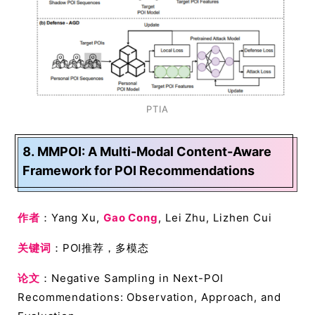
PTIA
8. MMPOI: A Multi-Modal Content-Aware
Framework for POI Recommendations
作者
：Yang Xu,
Gao Cong
, Lei Zhu, Lizhen Cui
关键词
：POI推荐，多模态
论文
：Negative Sampling in Next-POI
Recommendations: Observation, Approach, and