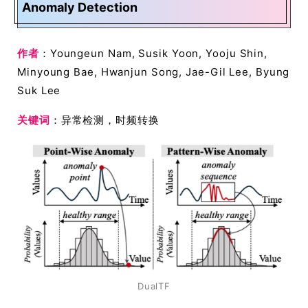
Anomaly Detection
作者
：Youngeun Nam, Susik Yoon, Yooju Shin,
Minyoung Bae, Hwanjun Song, Jae-Gil Lee, Byung
Suk Lee
关键词
：异常检测，时频转换
DualTF