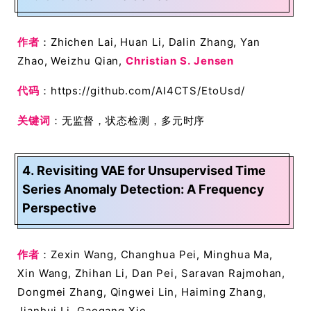
作者
：Zhichen Lai, Huan Li, Dalin Zhang, Yan
Zhao, Weizhu Qian,
Christian S. Jensen
代码
：https://github.com/AI4CTS/EtoUsd/
关键词
：无监督，状态检测，多元时序
4. Revisiting VAE for Unsupervised Time
Series Anomaly Detection: A Frequency
Perspective
作者
：Zexin Wang, Changhua Pei, Minghua Ma,
Xin Wang, Zhihan Li, Dan Pei, Saravan Rajmohan,
Dongmei Zhang, Qingwei Lin, Haiming Zhang,
Jianhui Li, Gaogang Xie