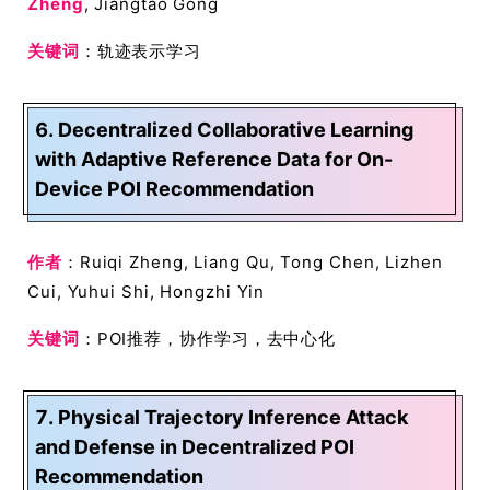
Zheng
, Jiangtao Gong
关键词
：轨迹表示学习
6. Decentralized Collaborative Learning
with Adaptive Reference Data for On-
Device POI Recommendation
作者
：Ruiqi Zheng, Liang Qu, Tong Chen, Lizhen
Cui, Yuhui Shi, Hongzhi Yin
关键词
：POI推荐，协作学习，去中心化
7. Physical Trajectory Inference Attack
and Defense in Decentralized POI
Recommendation