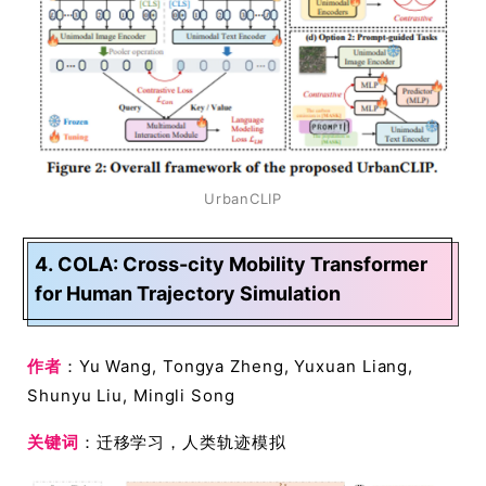
UrbanCLIP
4. COLA: Cross-city Mobility Transformer
for Human Trajectory Simulation
作者
：Yu Wang, Tongya Zheng, Yuxuan Liang,
Shunyu Liu, Mingli Song
关键词
：迁移学习，人类轨迹模拟