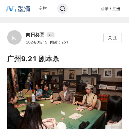
墨滴
专栏
登录 / 注册
向日葵豆
1
V
向
关 注
2024/09/19
阅读：251
广州9.21 剧本杀