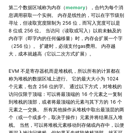
第二个数据区域称为内存（
memory
），合约为每个消
息调用获取一个实例。 内存是线性的，可以在字节级别
寻址，但读取宽度限制为 256 位，而写入宽度可以是
8 位或 256 位。 当访问（读取或写入）以前未触及的
内存字（即字内的任何偏移量）时，内存会扩展一个字
（256 位）。 扩建时，必须支付gas费用。 内存越
大，成本就越高（它以二次方式扩展）。
EVM 不是寄存器机而是堆栈机，所以所有的计算都在
称为堆栈的数据区域上进行。 它的最大大小为 1024
个元素，包含 256 位的字。 通过以下方式，对堆栈的
访问仅限于顶端：可以将最顶端的 16 个元素之一复制
到堆栈的顶部，或者将最顶端的元素与其下方的 16 个
元素之一交换。 所有其他操作从堆栈中取出最顶层的两
个（或一个或多个，取决于操作）元素并将结果压入堆
栈。 当然，可以将堆栈元素移动到存储或内存中，以便
更深入地访问堆栈，但如果不先移除堆栈顶部，就不可