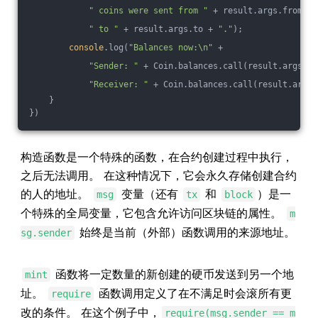
" coins were sent from "
 + result.args.from +
" to "
 + result.args.to + 
"."
);
console
.log(
"Balances now:\n"
 +
"Sender: "
 + Coin.balances.call(result.args.fr
"Receiver: "
 + Coin.balances.call(result.args.
    }
})
构造函数是一个特殊的函数，在合约创建过程中执行，
之后无法调用。 在这种情况下，它会永久存储创建合约
的人的地址。
变量（还有
和
）是一
msg
tx
block
个特殊的全局变量，它包含允许访问区块链的属性。
m
始终是当前（外部）函数调用的来源地址。
sg.sender
函数将一定数量的新创建的硬币发送到另一个地
mint
址。
函数调用定义了在不满足时会滚所有更
require
改的条件。 在这个例子中，
require(msg.sender == m