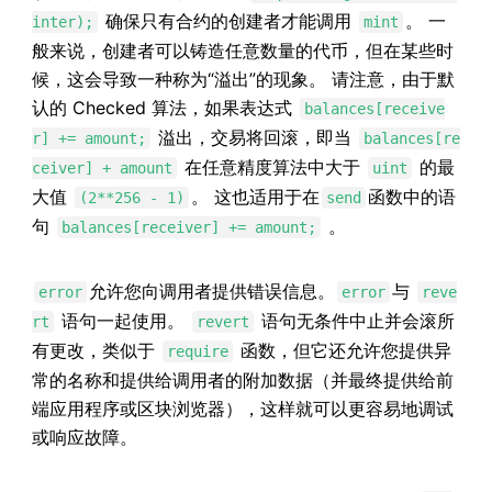
确保只有合约的创建者才能调用
。 一
inter);
mint
般来说，创建者可以铸造任意数量的代币，但在某些时
候，这会导致一种称为“溢出”的现象。 请注意，由于默
认的 Checked 算法，如果表达式
balances[receive
溢出，交易将回滚，即当
r] += amount;
balances[re
在任意精度算法中大于
的最
ceiver] + amount
uint
大值
。 这也适用于在
函数中的语
(2**256 - 1)
send
句
。
balances[receiver] += amount;
允许您向调用者提供错误信息。
与
error
error
reve
语句一起使用。
语句无条件中止并会滚所
rt
revert
有更改，类似于
函数，但它还允许您提供异
require
常的名称和提供给调用者的附加数据（并最终提供给前
端应用程序或区块浏览器），这样就可以更容易地调试
或响应故障。