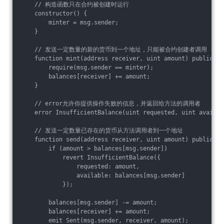
    // 构造函数只在合约被创建时运行

    constructor() {

        minter = msg.sender;

    }

    // 发送一定数量的新的货币到一个地址，只能被合约创建者调用

    function mint(address receiver, uint amount) public {

        require(msg.sender == minter);

        balances[receiver] += amount;

    }

    // error允许你提供操作失败的信息，并返回给方法的调用者

    error InsufficientBalance(uint requested, uint availabl
    // 发送一定数量已存在的货币从方法调用者到一个地址

    function send(address receiver, uint amount) public {

        if (amount > balances[msg.sender])

            revert InsufficientBalance({

                requested: amount,

                available: balances[msg.sender]

            });

        balances[msg.sender] -= amount;

        balances[receiver] += amount;

        emit Sent(msg.sender, receiver, amount);
