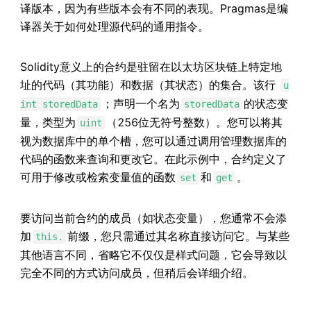
译版本，因为有些版本会有不同的表现。Pragmas是编
译器关于如何处理源代码的通用指令。
Solidity意义上的合约是驻留在以太坊区块链上特定地
址的代码（其功能）和数据（其状态）的集合。该行
u
；声明一个名为
的状态变
int storedData
storedData
量，类型为
（256位无符号整数）。您可以将其
uint
视为数据库中的单个槽，您可以通过调用管理数据库的
代码的函数来查询和更改它。在此示例中，合约定义了
可用于修改或检索变量值的函数
和
。
set
get
要访问当前合约的成员（如状态变量），您通常不会添
加
前缀，您只需通过其名称直接访问它。与某些
this.
其他语言不同，省略它不仅仅是样式问题，它会导致以
完全不同的方式访问成员，但稍后会详细介绍。