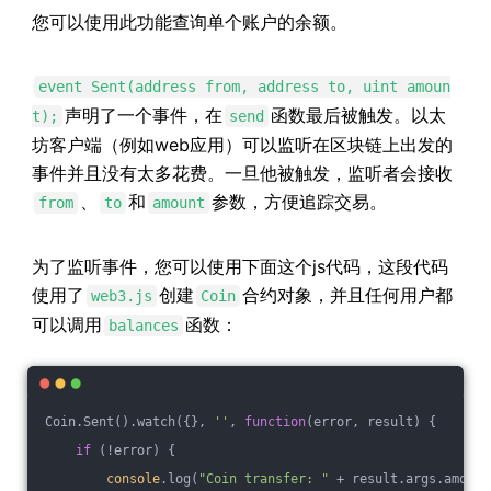
您可以使用此功能查询单个账户的余额。
event Sent(address from, address to, uint amoun
声明了一个事件，在
函数最后被触发。以太
t);
send
坊客户端（例如web应用）可以监听在区块链上出发的
事件并且没有太多花费。一旦他被触发，监听者会接收
、
和
参数，方便追踪交易。
from
to
amount
为了监听事件，您可以使用下面这个js代码，这段代码
使用了
创建
合约对象，并且任何用户都
web3.js
Coin
可以调用
函数：
balances
Coin.Sent().watch({}, 
''
, 
function
(
error, result
) 
{
if
 (!error) {
console
.log(
"Coin transfer: "
 + result.args.amount