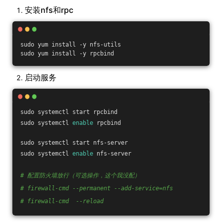
安装nfs和rpc
sudo yum install -y nfs-utils
sudo yum install -y rpcbind
启动服务
sudo systemctl start rpcbind
sudo systemctl 
enable
 rpcbind
sudo systemctl start nfs-server
sudo systemctl 
enable
 nfs-server
# 配置防火墙放行（可选操作，这个我没配）
# firewall-cmd --permanent --add-service=nfs
# firewall-cmd  --reload 