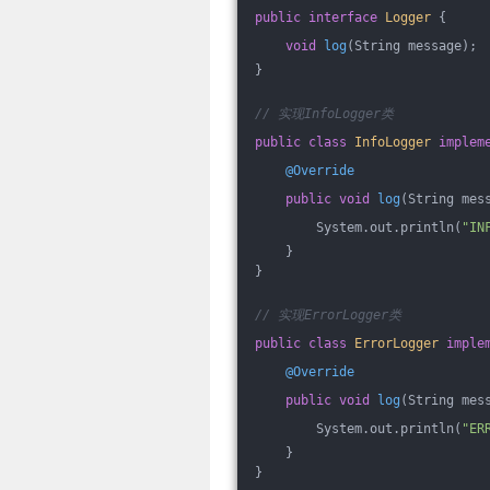
public
interface
Logger
{
void
log
(String message)
;
}
// 实现InfoLogger类
public
class
InfoLogger
implem
@Override
public
void
log
(String mes
        System.out.println(
"IN
    }
}
// 实现ErrorLogger类
public
class
ErrorLogger
imple
@Override
public
void
log
(String mes
        System.out.println(
"ER
    }
}