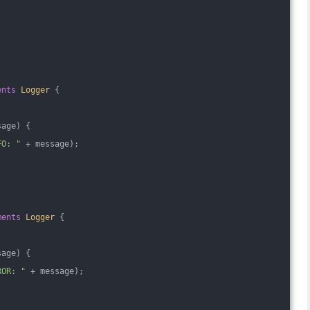
ents
Logger
{
sage)
{
FO: "
 + message);
ments
Logger
{
sage)
{
ROR: "
 + message);