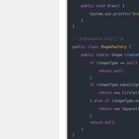
public
void
draw
()
{
        System.out.println(
"Dr
    }
}
// 实现ShapeFactory工厂类
public
class
ShapeFactory
{
public
static
 Shape 
create
if
 (shapeType == 
null
)
return
null
;
        }
if
 (shapeType.equalsIg
return
new
 Circle(
        } 
else
if
 (shapeType.e
return
new
 Square(
        }
return
null
;
    }
}