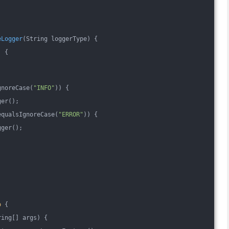
eLogger
(String loggerType)
{
) {
gnoreCase(
"INFO"
)) {
ger();
equalsIgnoreCase(
"ERROR"
)) {
gger();
o
{
ring[] args)
{