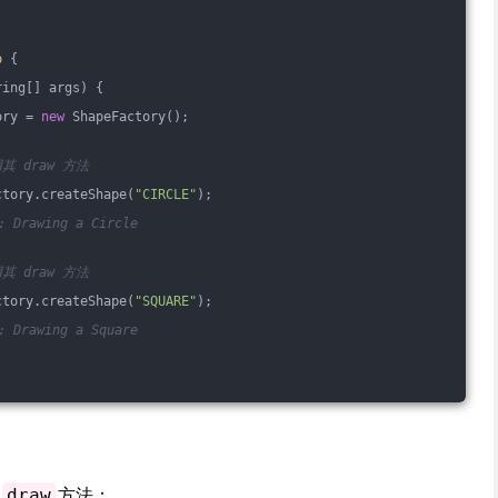
o
{
ring[] args)
{
ory = 
new
 ShapeFactory();
用其 draw 方法
ctory.createShape(
"CIRCLE"
);
 Drawing a Circle
用其 draw 方法
ctory.createShape(
"SQUARE"
);
 Drawing a Square
方法；
draw