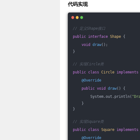
代码实现
// 定义Shape接口
public
interface
Shape
{
void
draw
()
;
}
// 实现Circle类
public
class
Circle
implements
@Override
public
void
draw
()
{
        System.out.println(
"Dr
    }
}
// 实现Square类
public
class
Square
implements
@Override