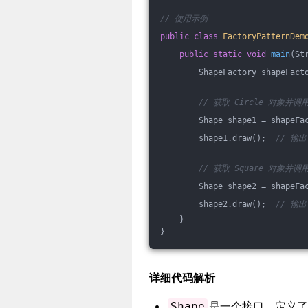
// 使用示例
public
class
FactoryPatternDem
public
static
void
main
(St
        ShapeFactory shapeFact
// 获取 Circle 对象并调
        Shape shape1 = shapeFa
        shape1.draw();  
// 输出:
// 获取 Square 对象并调
        Shape shape2 = shapeFa
        shape2.draw();  
// 输出:
    }
}
详细代码解析
是一个接口，定义了
Shape