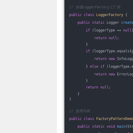
// 实现LoggerFactory工厂类
public
class
LoggerFactory
{
public
static
 Logger 
creat
if
 (loggerType == 
null
return
null
;
        }
if
 (loggerType.equalsI
return
new
 InfoLog
        } 
else
if
 (loggerType.
return
new
 ErrorLo
        }
return
null
;
    }
}
// 使用示例
public
class
FactoryPatternDem
public
static
void
main
(St