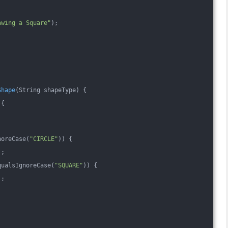
awing a Square"
);
Shape
(String shapeType)
{
 {
noreCase(
"CIRCLE"
)) {
);
qualsIgnoreCase(
"SQUARE"
)) {
);