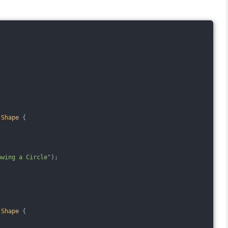
Shape
{
awing a Circle"
);
Shape
{