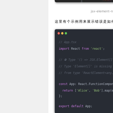
jsx-element-
这里有个示例用来展示错误是如
// App.tsx
import
 React 
from
'react'
;
// ⛔️ Type '() => JSX.Element[
// Type 'Element[]' is missing
// from type 'ReactElement<any
const
 App: React.FunctionCompo
return
 [
'Alice'
, 
'Bob'
].map(
};
export
default
 App;