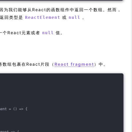
码，因为我们能够从React的函数组件中返回一个数组。然而，
返回类型是
或
。
ReactElement
null
个React元素或者
值。
null
数组包裹在React片段（
React fragment
）中。
nent = 
()
 =>
 {
ement => (