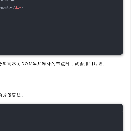
ement}
</
div
>
分组而不向DOM添加额外的节点时，就会用到片段。
的片段语法。