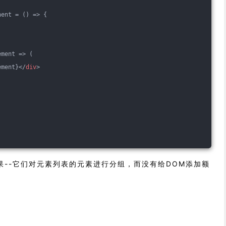
nent = 
()
 =>
 {
ement => (
ement}
</
div
>
果--它们对元素列表的元素进行分组，而没有给DOM添加额