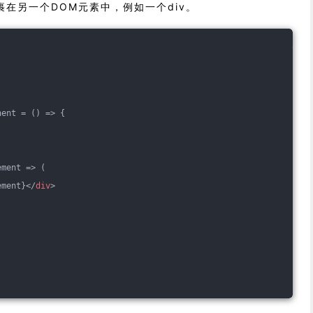
在另一个DOM元素中，例如一个div。
nent = 
()
 =>
 {
ement => (
ement}
</
div
>