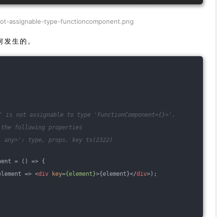
not-assignable-type-functioncomponent.png
何发生的。
]' is not assignable to type 'FunctionComponent<{}>'.
 the following properties
, any>': type, props, key ts(2322)
nent = 
()
 =>
 {
element
 =>
<
div
key
=
{element}
>
{element}
</
div
>
);