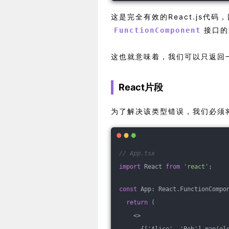
这是完全有效的React.js代
接口的
FunctionComponent
这也就意味着，我们可以只返回一
React片段
为了解决该类型错误，我们必须将
// App.tsx
import
 React 
from
'react'
;
const
 App: React.FunctionCompo
return
 (
<>
      {['Alice', 'Bob'].map(el