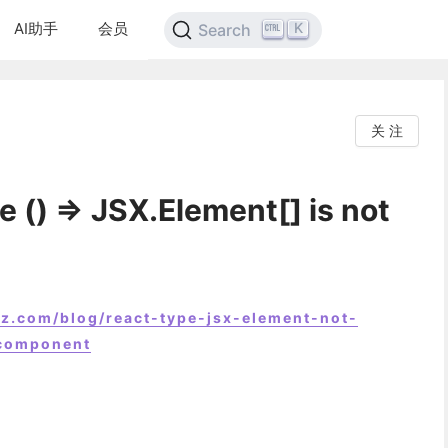
AI助手
会员
K
Search
关 注
) => JSX.Element[] is not
z.com/blog/react-type-jsx-element-not-
ncomponent