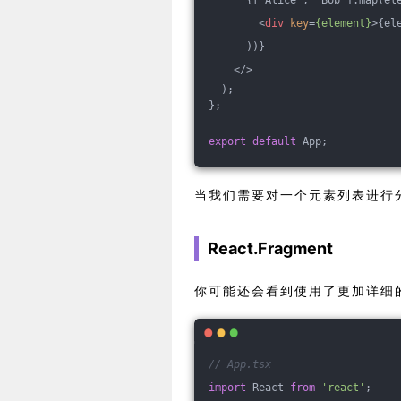
<
div
key
=
{element}
>
{el
      ))}
</>
  );
};
export
default
 App;
当我们需要对一个元素列表进行
React.Fragment
你可能还会看到使用了更加详细
// App.tsx
import
 React 
from
'react'
;