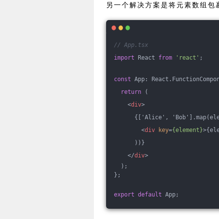
另一个解决方案是将元素数组包裹
// App.tsx
import
 React 
from
'react'
;
const
 App: React.FunctionCompo
return
 (
<
div
>
      {['Alice', 'Bob'].map(el
<
div
key
=
{element}
>
{el
      ))}
</
div
>
  );
};
export
default
 App;