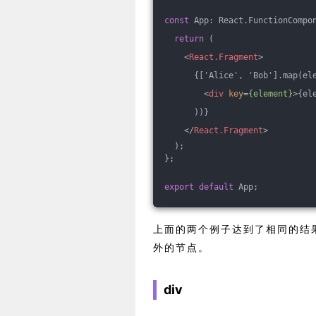
const
 App: React.FunctionCompo
return
 (
<
React.Fragment
>
      {['Alice', 'Bob'].map(el
<
div
key
=
{element}
>
{el
      ))}
</
React.Fragment
>
  );
};
export
default
 App;
上面的两个例子达到了相同的结
外的节点。
div