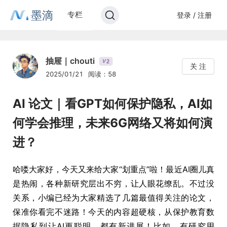
墨滴
专栏
登录 / 注册
抽屉｜chouti
2
V
关 注
2025/01/21
阅读：58
AI 论文｜看GPT如何保护隐私，AI如
何学会推理，未来6G网络又将如何演
进？
哈喽大家好，今天又来给大家“划重点”啦！最近AI圈儿真
是热闹，各种新研究层出不穷，让人眼花缭乱。不过没
关系，小编已经为大家精选了几篇最值得关注的论文，
保准你看完不迷路！今天的内容超硬核，从保护教育数
据隐私到让AI更聪明，都有新进展！比如，有研究用