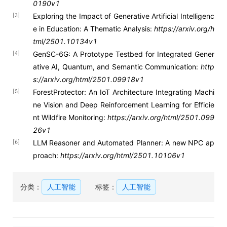
0190v1
Exploring the Impact of Generative Artificial Intelligenc
[3]
e in Education: A Thematic Analysis:
https://arxiv.org/h
tml/2501.10134v1
GenSC-6G: A Prototype Testbed for Integrated Gener
[4]
ative AI, Quantum, and Semantic Communication:
http
s://arxiv.org/html/2501.09918v1
ForestProtector: An IoT Architecture Integrating Machi
[5]
ne Vision and Deep Reinforcement Learning for Efficie
nt Wildfire Monitoring:
https://arxiv.org/html/2501.099
26v1
LLM Reasoner and Automated Planner: A new NPC ap
[6]
proach:
https://arxiv.org/html/2501.10106v1
分类：
人工智能
标签：
人工智能