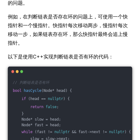
的问题。
例如，在判断链表是否存在环的问题上，可使用一个快
指针和一个慢指针。快指针每次移动两步，慢指针每次
移动一步，如果链表存在环，那么快指针最终会追上慢
指针。
以下是使用C++实现判断链表是否有环的代码：
// 判断链表是否有环
bool
hasCycle
(Node* head)
{
if
 (head == 
nullptr
) {
return
false
;
    }
    Node* slow = head;
    Node* fast = head;
while
 (fast != 
nullptr
 && fast->next != 
nullptr
) {
        slow = slow->next;