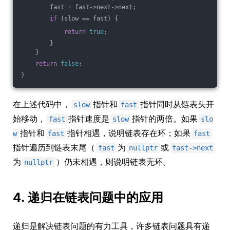
        fast = fast->next->next;
if
 (slow == fast) {
return
true
;
        }
    }
return
false
;
}
在上述代码中，
指针和
指针同时从链表头开
slow
fast
始移动，
指针速度是
指针的两倍。如果
fast
slow
slo
指针和
指针相遇，说明链表存在环；如果
w
fast
fast
指针遍历到链表末尾（
为
或
fast
nullptr
fast->next
为
）仍未相遇，则说明链表无环。
nullptr
4. 递归在链表问题中的应用
递归是解决链表问题的有力工具，许多链表问题具有递