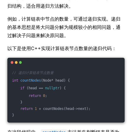
归结构，适合用递归方法解决。
例如，计算链表中节点的数量，可通过递归实现。递归
的基本思想是将大问题分解为规模较小的相同问题，通
过解决子问题来解决原问题。
以下是使用C++实现计算链表节点数量的递归代码：
// 递归计算链表节点数量
int
countNodes
(Node* head)
{
if
 (head == 
nullptr
) {
return
0
;
    }
return
1
 + countNodes(head->next);
}