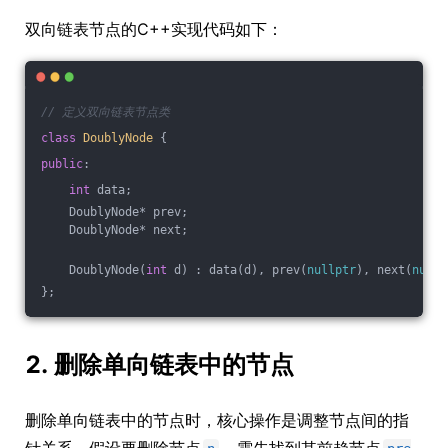
双向链表节点的C++实现代码如下：
// 定义双向链表节点类
class
DoublyNode
 {
public
:
int
 data;
    DoublyNode* prev;
    DoublyNode* next;
    DoublyNode(
int
 d) : data(d), prev(
nullptr
), next(
nullp
};
2. 删除单向链表中的节点
删除单向链表中的节点时，核心操作是调整节点间的指