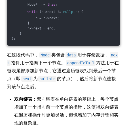
        Node* n = 
this
;
while
 (n->next != 
nullptr
) {
            n = n->next;
        }
        n->next = end;
    }
};
在这段代码中，
类包含
用于存储数据，
Node
data
nex
指针用于指向下一个节点。
方法用于在
t
appendToTail
链表尾部添加新节点，它通过遍历链表找到最后一个节
点（即
为
的节点），然后将新节点连接
next
nullptr
到该节点之后。
双向链表
：双向链表在单向链表的基础上，每个节点
增加了一个指向前一个节点的指针，这使得双向链表
在遍历和操作时更加灵活，但也增加了内存开销和实
现的复杂度。