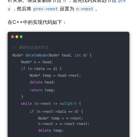
针关系。假设要删除节点
，需先找到其前趋节点
n
pre
，然后将
设置为
。
v
prev->next
n->next
在C++中的实现代码如下：
// 删除指定值的节点
Node* 
deleteNode
(Node* head, 
int
 d)
{
    Node* n = head;
if
 (n->data == d) {
        Node* temp = head->next;
delete
 head;
return
 temp;
    }
while
 (n->next != 
nullptr
) {
if
 (n->next->data == d) {
            Node* temp = n->next;
            n->next = n->next->next;
delete
 temp;