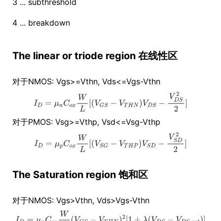
3 ... subthreshold
4 ... breakdown
The linear or triode region 在线性区
对于NMOS: Vgs>=Vthn, Vds<=Vgs-Vthn
对于PMOS: Vsg>=Vthp, Vsd<=Vsg-Vthp
The Saturation region 饱和区
对于NMOS: Vgs>Vthn, Vds>Vgs-Vthn