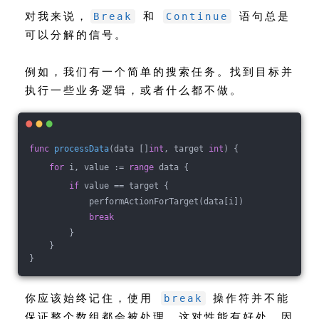
对我来说，
和
语句总是
Break
Continue
可以分解的信号。
例如，我们有一个简单的搜索任务。找到目标并
执行一些业务逻辑，或者什么都不做。
func
processData
(data []
int
, target 
int
)
 {
for
 i, value := 
range
 data {
if
 value == target {
            performActionForTarget(data[i])
break
        }
    }
}
你应该始终记住，使用
操作符并不能
break
保证整个数组都会被处理。这对性能有好处，因