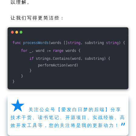
以理解。
让我们写得更简洁些：
func
processWords
(words []
string
, substring 
string
)
 {
for
 _, word := 
range
 words {
if
 strings.Contains(word, substring) {
            performAction(word)
        }
    }
}
★
关注公众号【爱发白日梦的后端】分享
技术干货、读书笔记、开源项目、实战经验、高
”
效开发工具等，您的关注将是我的更新动力！