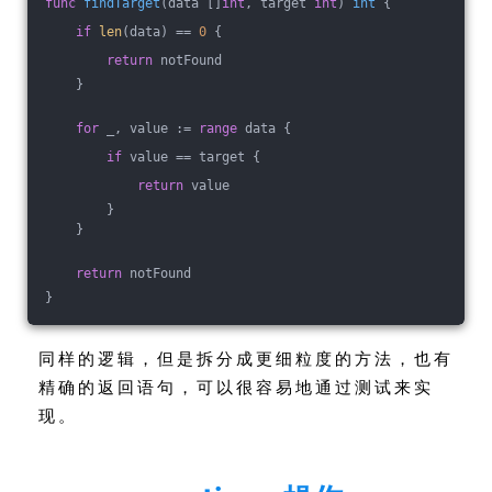
func
findTarget
(data []
int
, target 
int
)
int
 {
if
len
(data) == 
0
 {
return
 notFound
    }
for
 _, value := 
range
 data {
if
 value == target {
return
 value
        }
    }
return
 notFound
}
同样的逻辑，但是拆分成更细粒度的方法，也有
精确的返回语句，可以很容易地通过测试来实
现。