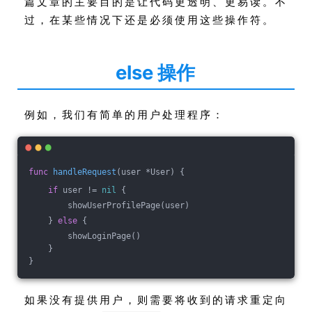
篇文章的主要目的是让代码更透明、更易读。不
过，在某些情况下还是必须使用这些操作符。
else 操作
例如，我们有简单的用户处理程序：
func
handleRequest
(user *User)
 {
if
 user != 
nil
 {
        showUserProfilePage(user)
    } 
else
 {
        showLoginPage()
    }
}
如果没有提供用户，则需要将收到的请求重定向