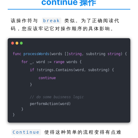
continue 操作
该操作符与
类似。为了正确阅读代
break
码，您应该牢记它对操作顺序的具体影响。
func
processWords
(words []
string
, substring 
string
)
 {
for
 _, word := 
range
 words {
if
 !strings.Contains(word, substring) {
continue
        }
// do some buisness logic
        performAction(word)
    }
}
使得这种简单的流程变得有点难
Continue