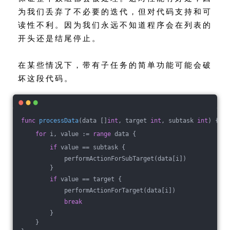
为我们丢弃了不必要的迭代，但对代码支持和可
读性不利。因为我们永远不知道程序会在列表的
开头还是结尾停止。
在某些情况下，带有子任务的简单功能可能会破
坏这段代码。
func
processData
(data []
int
, target 
int
, subtask 
int
)
 {
for
 i, value := 
range
 data {
if
 value == subtask {
            performActionForSubTarget(data[i])
        }
if
 value == target {
            performActionForTarget(data[i])
break
        }
    }