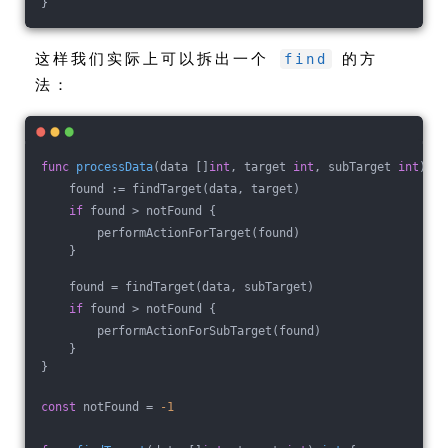
}
这样我们实际上可以拆出一个
的方
find
法：
func
processData
(data []
int
, target 
int
, subTarget 
int
)
 {
    found := findTarget(data, target)
if
 found > notFound {
        performActionForTarget(found)
    }
    found = findTarget(data, subTarget)
if
 found > notFound {
        performActionForSubTarget(found)
    }
}
const
 notFound = 
-1