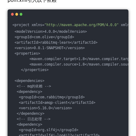
<project xmlns=
"http://maven.apache.org/POM/4.0.0"
 xmlns:x
 <modelVersion>4.0.0</modelVersion>
 <groupId>com.olive</groupId>
 <artifactId>rabbitmq-learn</artifactId>
 <version>0.0.1-SNAPSHOT</version>
 <properties>
        <maven.compiler.target>1.8</maven.compiler.target>
        <maven.compiler.source>1.8</maven.compiler.source>
    </properties>
 <dependencies>
  <!-- mq的依赖 -->
  <dependency>
   <groupId>com.rabbitmq</groupId>
   <artifactId>amqp-client</artifactId>
   <version>5.16.0</version>
  </dependency>
  <!-- 日志处理 -->
  <dependency>
   <groupId>org.slf4j</groupId>
   <artifactId>slf4j-log4j12</artifactId>