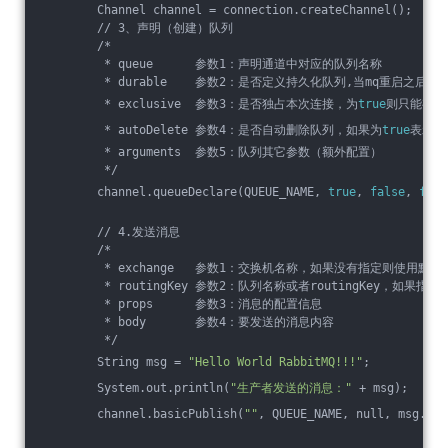
        Channel channel = connection.createChannel();
        // 3、声明（创建）队列
        /*
         * queue      参数1：声明通道中对应的队列名称
         * durable    参数2：是否定义持久化队列,当mq重启之后队
         * exclusive  参数3：是否独占本次连接，为
true
则只能有一
         * autoDelete 参数4：是否自动删除队列，如果为
true
表示没
         * arguments  参数5：队列其它参数（额外配置）
         */
        channel.queueDeclare(QUEUE_NAME, 
true
, 
false
, 
fals
        // 4.发送消息
        /*
         * exchange   参数1：交换机名称，如果没有指定则使用默认Def
         * routingKey 参数2：队列名称或者routingKey，如
         * props      参数3：消息的配置信息
         * body       参数4：要发送的消息内容
         */
        String msg = 
"Hello World RabbitMQ!!!"
;
        System.out.println(
"生产者发送的消息："
 + msg);
        channel.basicPublish(
""
, QUEUE_NAME, null, msg.get