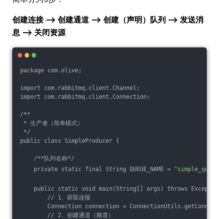
创建连接 ——> 创建通道 ——> 创建（声明）队列 ——> 发送消
息 ——> 关闭资源
package com.olive;
import com.rabbitmq.client.Channel;
import com.rabbitmq.client.Connection;
/**
 * 生产者（简单模式）
 */
public class SimpleProducer {
    /**队列名称*/
    private static final String QUEUE_NAME = 
"simple_queue
    public static void main(String[] args) throws Exceptio
        // 1、获取连接
        Connection connection = ConnectionUtils.getConnect
        // 2、创建通道（频道）