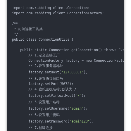
import com.rabbitmq.client.Connection;
import com.rabbitmq.client.ConnectionFactory;
/**
 * 封装连接工具类
 */
public class ConnectionUtils {
    public static Connection getConnection() throws Except
        // 1.定义连接工厂
        ConnectionFactory factory = new ConnectionFactory(
        // 2.设置服务器地址
        factory.setHost(
"127.0.0.1"
);
        // 3.设置协议端口号
        factory.setPort(5672);
        // 4.虚拟主机名称;默认为 /
        factory.setVirtualHost(
"/"
);
        // 5.设置用户名称
        factory.setUsername(
"admin"
);
        // 6.设置用户密码
        factory.setPassword(
"admin123"
);
        // 7.创建连接