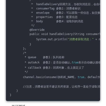
             *  handleDelivery回调方法，当收到消息后，会自动
             *  consumerTag 参数1：消费者标识
             *  envelope    参数2：可以获取一些信息，如交换机，
             *  properties  参数3：配置信息
             *  body        参数4：读取到的消息
             */
            @Override
            public void handleDelivery(String consumerTag,
                System.out.println(
"消费者获取消息："
 + new 
            }
        };
        /*
         * queue    参数1：队列名称
         * autoAck  参数2：是否自动确认,
true
表示自动确认接收完消
         * callback 参数3：回调对象，在上面定义了
         */
        channel.basicConsume(QUEUE_NAME, 
true
, defaultCons
        //注意，消费者这里不建议关闭资源，让程序一直处于读取消息
    }
}