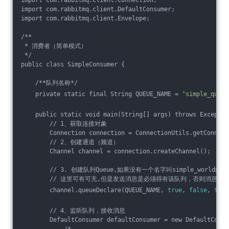
import com.rabbitmq.client.DefaultConsumer;
import com.rabbitmq.client.Envelope;
/**
 * 消费者（简单模式）
 */
public class SimpleConsumer {
    /**队列名称*/
    private static final String QUEUE_NAME = 
"simple_queue
    public static void main(String[] args) throws Exceptio
        // 1、获取连接对象
        Connection connection = ConnectionUtils.getConnect
        // 2、创建通道（频道）
        Channel channel = connection.createChannel();
        // 3. 创建队列Queue,如果没有一个名字叫simple_wo
        // 这里可有可无,但是发送消息是必须得有该队列，否则消息会
        channel.queueDeclare(QUEUE_NAME, 
true
, 
false
, 
fals
        // 4、监听队列，接收消息
        DefaultConsumer defaultConsumer = new DefaultConsu
            /*