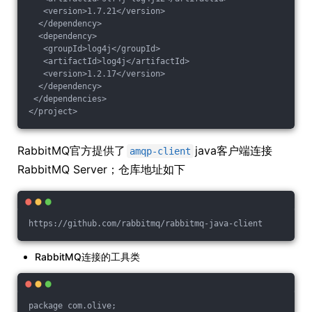
   <version>1.7.21</version>
  </dependency>
  <dependency>
   <groupId>log4j</groupId>
   <artifactId>log4j</artifactId>
   <version>1.2.17</version>
  </dependency>
 </dependencies>
</project>
RabbitMQ官方提供了
java客户端连接
amqp-client
RabbitMQ Server；仓库地址如下
https://github.com/rabbitmq/rabbitmq-java-client
RabbitMQ连接的工具类
package com.olive;