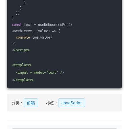
      }
    }
  })
}
const
 text = useDebouncedRef()
watch(text, (value) => {
console
.log(value)
})
<
/script>
<template>
  <input v-model="text" /
>
<
/template>
分类：
前端
标签：
JavaScript