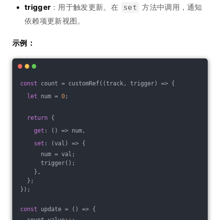
trigger
：用于触发更新。在
方法中调用，通知
set
依赖项更新视图。
示例：
const
 count = customRef(
(
track, trigger
) =>
 {
let
 num = 
0
;
return
 {
get
: 
()
 =>
 num,
set
: 
(
val
) =>
 {
      num = val;
      trigger();
    },
  };
});
const
 update = 
()
 =>
 {