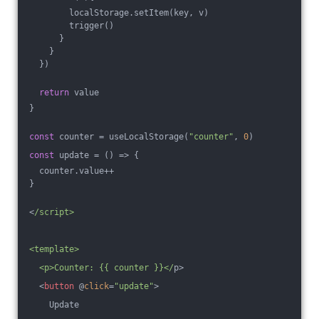
        localStorage.setItem(key, v)
        trigger()
      }
    }
  })
return
 value
}
const
 counter = useLocalStorage(
"counter"
, 
0
)
const
 update = 
()
 =>
 {
  counter.value++
}
<
/script>
<template>
  <p>Counter: {{ counter }}</
p>
<
button
 @
click
=
"update"
>
    Update