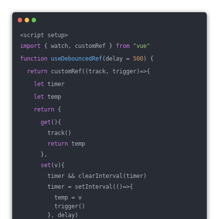
<script setup>
import
 { watch, customRef } 
from
"vue"
function
useDebouncedRef
(
delay = 
500
) 
{
return
 customRef(
(
track, trigger
)=>
{
let
 timer
let
 temp
return
 {
get
(){
        track()
return
 temp
      },
set
(v){
        timer && clearInterval(timer)
        timer = setInterval(
()
=>
{
          temp = v
          trigger()
        }, delay)