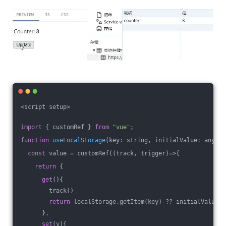
<script setup>
import
 { customRef } 
from
"vue"
;
function
useLocalStorage
(
key: string, initialValue: any
) 
{
const
 value = customRef(
(
track, trigger
)=>
{
return
 {
get
(){
        track()
return
 localStorage.getItem(key) ?? initialValue
      },
set
(v){