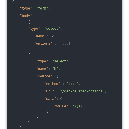
{
"type"
: 
"form"
,
"body"
:[
        {
"type"
: 
"select"
,
"name"
: 
"a"
,
"options"
 : [ ...]
        },
        {
"type"
: 
"select"
,
"name"
: 
"b"
,
"source"
: {
"method"
 : 
"post"
,
"url"
 : 
"/get-related-options"
,
"data"
: {
"value"
: 
"${a}"
                 }
            }
        }
    ]