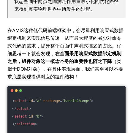
状态空间中两点之间满足作用量最小化的优化路径
来得到真实物理世界中所发生的过程。
在AMIS这种低代码前端框架中，会尽量利用响应式数据
绑定机制来实现信息传递，从而最大程度的减少对命令
式代码的需求，提升整个页面中声明式描述的占比。仔
细思考一下就会发现，
在全面采用响应式数据绑定机制
之后，组件对象这一概念本身的重要性也随之下降
（类
似于DOM对象），在具体实现层面，我们甚至可以不要
求底层实现提供对应的组件结构！
<
select
id
=
"a"
onchange
=
"handleChange"
>
</
select
>
<
select
id
=
"b"
>
</
selection
>