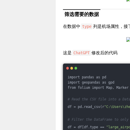
筛选需要的数据
在数据中
列是机场属性，接
type
这是
修改后的代码
ChatGPT
import pandas as pd
import geopandas as gpd
from folium import Map, Marker
# Read the CSV file into a Dat
df = pd.read_csv(r
"C:\Users\zh
# Filter the DataFrame to only
df = df[df.type == 
"large_airp