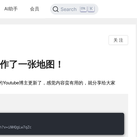
AI助手
会员
K
Search
关 注
我制作了一张地图！
Youtube博主更新了，感觉内容蛮有用的，就分享给大家
h?v=iNHQgLw7qZc