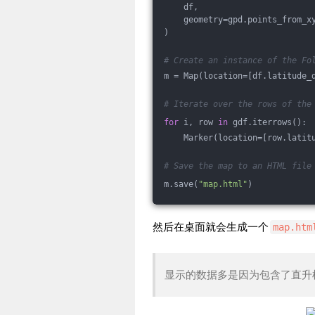
    df, 
    geometry=gpd.points_from_x
)
# Create an instance of the Fo
m = Map(location=[df.latitude_
# Iterate over the rows of the
for
 i, row 
in
 gdf.iterrows():
    Marker(location=[row.latit
# Save the map to an HTML file
m.save(
"map.html"
)
然后在桌面就会生成一个
map.htm
显示的数据多是因为包含了直升