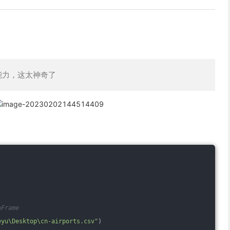
能力，这太神奇了
aFrame
eyu\Desktop\cn-airports.csv"
)