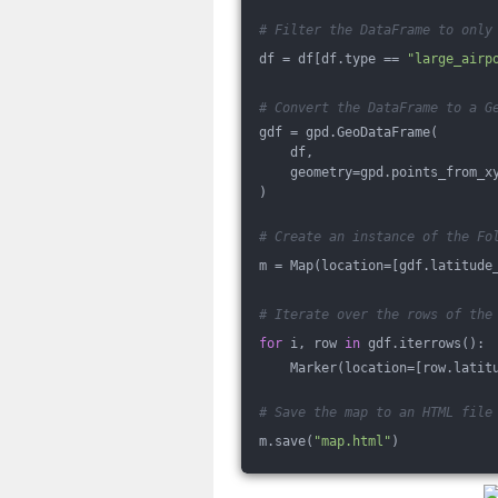
# Filter the DataFrame to only
df = df[df.type == 
"large_airp
# Convert the DataFrame to a G
gdf = gpd.GeoDataFrame(
    df, 
    geometry=gpd.points_from_x
)
# Create an instance of the Fo
m = Map(location=[gdf.latitude
# Iterate over the rows of the
for
 i, row 
in
 gdf.iterrows():
    Marker(location=[row.latit
# Save the map to an HTML file
m.save(
"map.html"
)