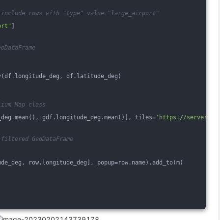
 include rows with "type" value "large_airport"
ort"
]
eoDataFrame
y(df.longitude_deg, df.latitude_deg)
lium Map class
_deg.mean(), gdf.longitude_deg.mean()], tiles=
'https://server.ar
 filtered GeoDataFrame
ude_deg, row.longitude_deg], popup=row.name).add_to(m)