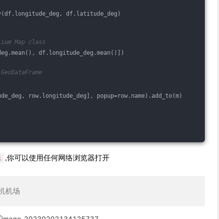
y(df.longitude_deg, df.latitude_deg)
lium Map class
deg.mean(), df.longitude_deg.mean()])
 GeoDataFrame
ude_deg, row.longitude_deg], popup=row.name).add_to(m)
,你可以使用任何网络浏览器打开
l
机机场