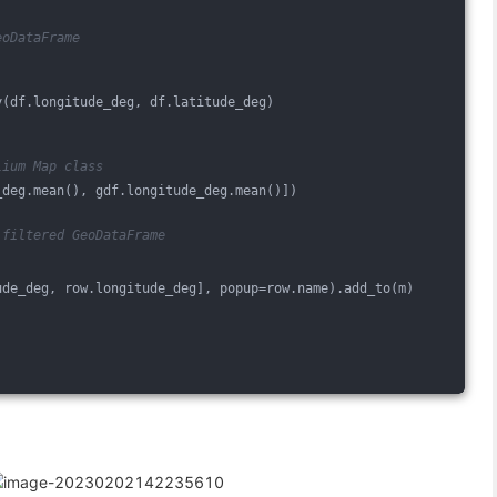
eoDataFrame
y(df.longitude_deg, df.latitude_deg)
lium Map class
_deg.mean(), gdf.longitude_deg.mean()])
 filtered GeoDataFrame
ude_deg, row.longitude_deg], popup=row.name).add_to(m)