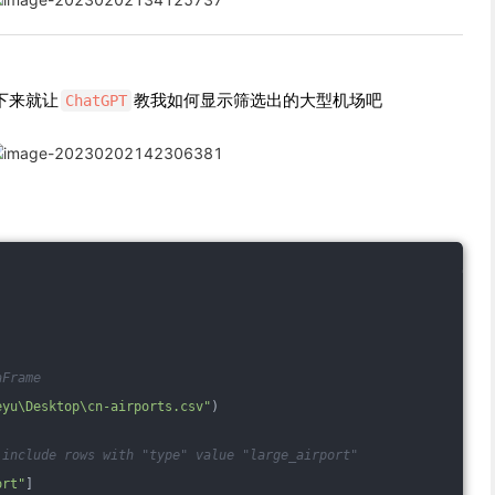
下来就让
教我如何显示筛选出的大型机场吧
ChatGPT
aFrame
eyu\Desktop\cn-airports.csv"
)
 include rows with "type" value "large_airport"
ort"
]