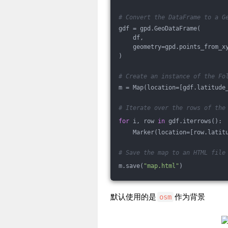
# Convert the DataFrame to a G
gdf = gpd.GeoDataFrame(
    df, 
    geometry=gpd.points_from_x
)
# Create an instance of the Fo
m = Map(location=[gdf.latitude
# Iterate over the rows of the
for
 i, row 
in
 gdf.iterrows():
    Marker(location=[row.latit
# Save the map to an HTML file
m.save(
"map.html"
)
默认使用的是
作为背景
osm