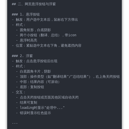
## 二、网页悬浮按钮与浮窗
### 1. 悬浮按钮
- 触发：用户选中文本后，鼠标右下方弹出
- 样式：
  - 圆角矩形，白底阴影
  - 两个小按钮（翻译、总结），带icon
  - 悬浮时高亮
- 位置：紧贴选中文本右下角，避免遮挡内容
### 2. 浮窗
- 触发：点击悬浮按钮后出现
- 样式：
  - 白底圆角卡片，阴影
  - 顶部：操作类型（如"翻译结果"/"总结结果"），右上角关闭按钮
  - 中部：结果内容（可滚动）
  - 底部：复制按钮
- 交互：
  - 点击关闭按钮或页面其他区域自动关闭
  - 结果可复制
  - loading时显示"处理中..."
  - 错误时显示红色提示
---