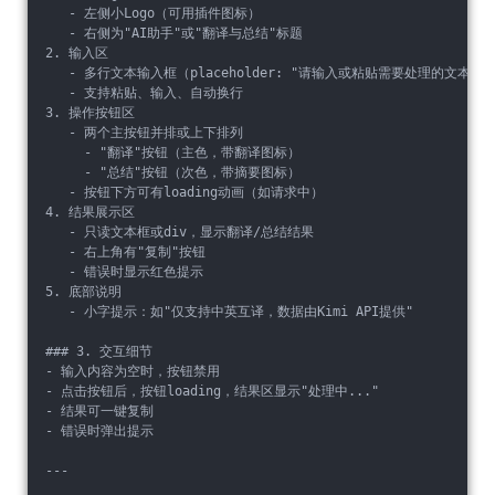
   - 左侧小Logo（可用插件图标）
   - 右侧为"AI助手"或"翻译与总结"标题
2. 输入区
   - 多行文本输入框（placeholder: "请输入或粘贴需要处理的文本...
   - 支持粘贴、输入、自动换行
3. 操作按钮区
   - 两个主按钮并排或上下排列
     - "翻译"按钮（主色，带翻译图标）
     - "总结"按钮（次色，带摘要图标）
   - 按钮下方可有loading动画（如请求中）
4. 结果展示区
   - 只读文本框或div，显示翻译/总结结果
   - 右上角有"复制"按钮
   - 错误时显示红色提示
5. 底部说明
   - 小字提示：如"仅支持中英互译，数据由Kimi API提供"
### 3. 交互细节
- 输入内容为空时，按钮禁用
- 点击按钮后，按钮loading，结果区显示"处理中..."
- 结果可一键复制
- 错误时弹出提示
---