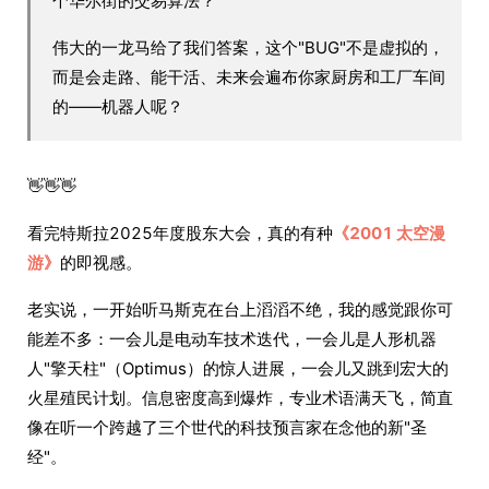
个华尔街的交易算法？
伟大的一龙马给了我们答案，这个"BUG"不是虚拟的，
而是会走路、能干活、未来会遍布你家厨房和工厂车间
的——机器人呢？
👋👋👋
看完特斯拉2025年度股东大会，真的有种
《2001 太空漫
游》
的即视感。
老实说，一开始听马斯克在台上滔滔不绝，我的感觉跟你可
能差不多：一会儿是电动车技术迭代，一会儿是人形机器
人"擎天柱"（Optimus）的惊人进展，一会儿又跳到宏大的
火星殖民计划。信息密度高到爆炸，专业术语满天飞，简直
像在听一个跨越了三个世代的科技预言家在念他的新"圣
经"。