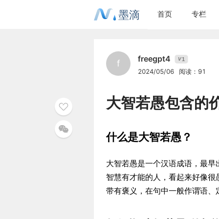
墨滴
首页
专栏
freegpt4
1
V
f
2024/05/06
阅读：91
大智若愚包含的
什么是大智若愚？
大智若愚是一个汉语成语，最早
智慧有才能的人，看起来好像很
带有褒义，在句中一般作谓语、