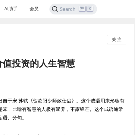
AI助手
会员
K
Search
关 注
价值投资的人生智慧
出自于宋·苏轼《贺欧阳少师致仕启》。这个成语用来形容有
愚笨；比喻有智慧的人极有涵养，不露锋芒。这个成语通常
定语、分句。