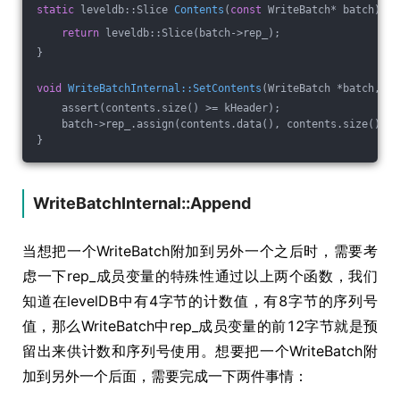
static
 leveldb::Slice 
Contents
(
const
 WriteBatch* batch)
{
return
 leveldb::Slice(batch->rep_);
}
void
WriteBatchInternal::SetContents
(WriteBatch *batch, 
co
    assert(contents.size() >= kHeader);
    batch->rep_.assign(contents.data(), contents.size());
}
WriteBatchInternal::Append
当想把一个WriteBatch附加到另外一个之后时，需要考
虑一下rep_成员变量的特殊性通过以上两个函数，我们
知道在levelDB中有4字节的计数值，有8字节的序列号
值，那么WriteBatch中rep_成员变量的前12字节就是预
留出来供计数和序列号使用。想要把一个WriteBatch附
加到另外一个后面，需要完成一下两件事情：