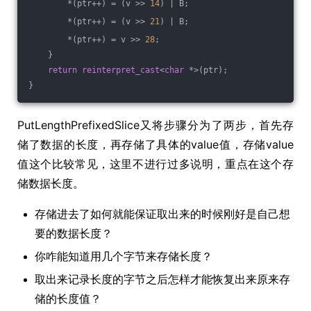
        *(ptr++) = (v >> 
14
) | B;
        *(ptr++) = (v >> 
21
) | B;
        *(ptr++) = v >> 
28
;
    }
return
reinterpret_cast
<
char
 *>(ptr);
}
PutLengthPrefixedSlice又将步骤分为了两步，首先存
储了数据的长度，再存储了具体的value值，存储value
值这个比较常见，这里不进行过多说明，重点在这个存
储数据长度。
存储进去了如何就能保证取出来的时候刚好是自己想
要的数据长度？
你咋能知道用几个字节来存储长度？
取出来记录长度的字节之后怎样才能恢复出来原来存
储的长度值？