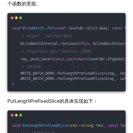
个函数的里面。
void
WriteBatch::Put
(
const
 leveldb::Slice &key, 
const
 leve
// 每次put， batch的计数加1
    WriteBatchInternal::SetCount(
this
, WriteBatchInternal:
// kTypeValue 是put Deletion 是删除
    rep_.push_back(
static_cast
<
char
>(leveldb::kTypeValue))
// 找到所有
    WRITE_BATCH_DEMO::PutLengthPrefixedSlice(&rep_, key);
    WRITE_BATCH_DEMO::PutLengthPrefixedSlice(&rep_, value)
}
PutLengthPrefixedSlice的具体实现如下：
void
PutLengthPrefixedSlice
(
std
::
string
 *dst, 
const
 leveld