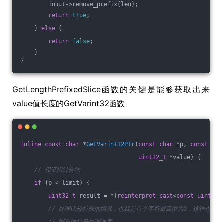
        input->remove_prefix(len);
return
true
;
    } 
else
 {
return
false
;
    }
}
GetLengthPrefixedSlice函数的关键是能够获取出来
value值长度的GetVarint32函数
inline
const
char
 *
GetVarint32Ptr
(
const
char
 *p, 
const
cha
uint32_t
 *value)
{
// 保证指针合法
if
 (p < limit) {
uint32_t
 result = *(
reinterpret_cast
<
const
uint8_t
// 处理比较特殊的情况，也就是首个字符最高位为0，这种也最
// 能有效提升处理速度