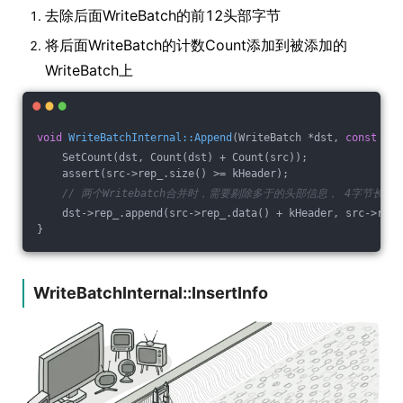
去除后面WriteBatch的前12头部字节
将后面WriteBatch的计数Count添加到被添加的
WriteBatch上
void
WriteBatchInternal::Append
(WriteBatch *dst, 
const
 Wri
    SetCount(dst, Count(dst) + Count(src));
    assert(src->rep_.size() >= kHeader);
// 两个Writebatch合并时，需要剔除多于的头部信息， 4字节长度 
    dst->rep_.append(src->rep_.data() + kHeader, src->rep_
}
WriteBatchInternal::InsertInfo