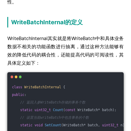
性。
WriteBatchInternal的定义
WriteBatchInternal其实就是将WriteBatch中和具体业务
数据不相关的功能函数进行抽离，通过这种方法能够有
效的降低代码的耦合性，还能提高代码的可阅读性，其
具体定义如下：
class
WriteBatchInternal
 {
public
:
// 返回入参WriteBatch存储的事务个数
static
uint32_t
Count
(
const
 WriteBatch* batch)
;
// 设置当前writeBatch中包含事务的个数
static
void
SetCount
(WriteBatch* batch, 
uint32_t
 n)
;