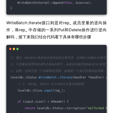
    WriteBatchInternal::Append(
this
, &source);
}
WriteBatch::Iterate接口则是对rep_ 成员变量的逆向操
作，将rep_ 中存储的一系列Put和Delete操作进行逆向
解码，接下来我们结合代码看下具体有哪些步骤
// 通过，Handler将具体业务和实现分离开来，这样WriteBatch就不
// 只需要处理序列化的Put和Get即可，具体的功能交给Handler实现
// 说明：这里只是一个伪事务处理器。如果是一个真正的事务处理器，当
leveldb::Status 
WriteBatch::Iterate
(Handler *handler)
cons
// 1. 将rep_ 转化为 Slice切片以备后面使用
leveldb::Slice 
input
(rep_)
;
if
 (input.size() < kHeader) {
return
 leveldb::Status::Corruption(
"malformed Writ