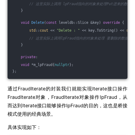
// 这里实际上调用 lpFraud指向的对象来处理Put进来的数据
    }
void
Delete
(
const
 leveldb::Slice &key)
override
{
std
::
cout
 << 
"Delete : "
 << key.ToString() << 
std
:
// 这里实际上调用lpFraud指向的对象来处理 要删除的数据
    }
private
:
void
 *m_lpFraud{
nullptr
};
};
通过FraudIterate的封装我们就能实现Iterate接口操作
FraudIterate对象，FraudIterate对象操作lpFraud，从
而达到Iterate接口能够操作lpFraud的目的，这也是桥接
模式使用的经典场景。
具体实现如下：