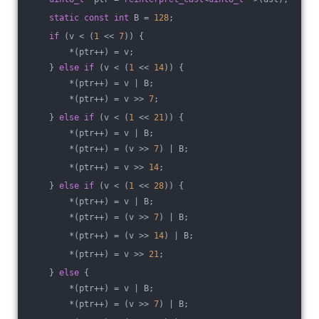
static
const
int
 B = 
128
;
if
 (v < (
1
 << 
7
)) {
        *(ptr++) = v;
    } 
else
if
 (v < (
1
 << 
14
)) {
        *(ptr++) = v | B;
        *(ptr++) = v >> 
7
;
    } 
else
if
 (v < (
1
 << 
21
)) {
        *(ptr++) = v | B;
        *(ptr++) = (v >> 
7
) | B;
        *(ptr++) = v >> 
14
;
    } 
else
if
 (v < (
1
 << 
28
)) {
        *(ptr++) = v | B;
        *(ptr++) = (v >> 
7
) | B;
        *(ptr++) = (v >> 
14
) | B;
        *(ptr++) = v >> 
21
;
    } 
else
 {
        *(ptr++) = v | B;
        *(ptr++) = (v >> 
7
) | B;