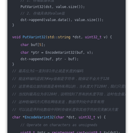
// 1. 存储数据长度
    PutVarint32(dst, value.size());
// 2. 存储具体的value值
    dst->append(value.data(), value.size());
}
void
PutVarint32
(
std
::
string
 *dst, 
uint32_t
 v)
{
char
 buf[
5
];
char
 *ptr = EncodeVarint32(buf, v);
    dst->append(buf, ptr - buf);
}
// 最高位为1一直到非1停止就是长度的编码
// 能这样编码是因为Key值都是字符串，能保证不会大于128
// 这里将低位放到前面是有特殊用以的，当长度大于128时，我们只需要按
// 当找到最高位为非128时，说明找到了所有的长度字段，这时包含最后一
// 这种歌编码方式用在网络发送，数据序列化中非常有用
// 可以说是序列化数组中同时存储长度和其他字符的完美解决方案
char
 *
EncodeVarint32
(
char
 *dst, 
uint32_t
 v)
{
// Operate on characters as unsigneds
uint8_t
 *ptr = 
reinterpret_cast
<
uint8_t
 *>(dst);