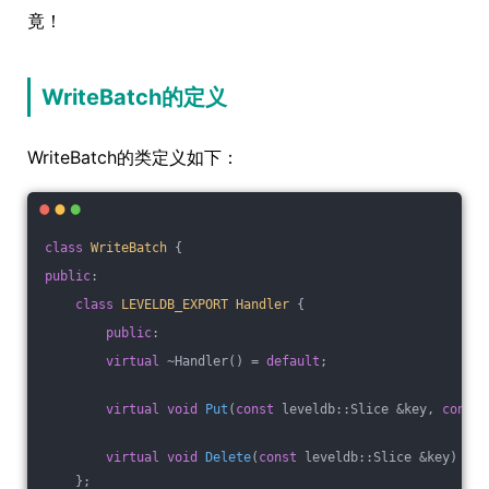
竟！
WriteBatch的定义
WriteBatch的类定义如下：
class
WriteBatch
 {
public
:
class
LEVELDB_EXPORT
Handler
 {
public
:
virtual
 ~Handler() = 
default
;
virtual
void
Put
(
const
 leveldb::Slice &key, 
const
 
virtual
void
Delete
(
const
 leveldb::Slice &key)
= 
0
    };