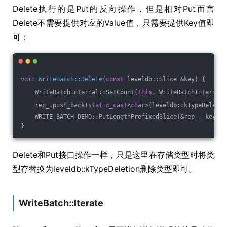
Delete执行的是Put的反向操作，但是相对Put而言
Delete不需要提供对应的Value值，只需要提供Key值即
可；
void
WriteBatch::Delete
(
const
 leveldb::Slice &key)
{
    WriteBatchInternal::SetCount(
this
, WriteBatchInternal:
    rep_.push_back(
static_cast
<
char
>(leveldb::kTypeDeletio
    WRITE_BATCH_DEMO::PutLengthPrefixedSlice(&rep_, key);
}
Delete和Put接口操作一样，只是这里在存储类型时将类
型存替换为leveldb::kTypeDeletion删除类型即可。
WriteBatch::Iterate