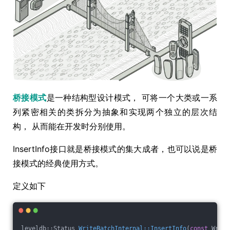
桥接模式
是一种结构型设计模式， 可将一个大类或一系
列紧密相关的类拆分为抽象和实现两个独立的层次结
构， 从而能在开发时分别使用。
InsertInfo接口就是桥接模式的集大成者，也可以说是桥
接模式的经典使用方式。
定义如下
leveldb::Status 
WriteBatchInternal::InsertInfo
(
const
 Write