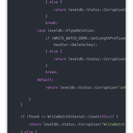
                } 
else
 {
return
 leveldb::Status::Corruption(
"Ba
                }
break
;
case
 leveldb::kTypeDeletion:
if
 (WRITE_BATCH_DEMO::GetLengthPrefixedSli
                    handler->Delete(key);
                } 
else
 {
return
 leveldb::Status::Corruption(
"ba
                }
break
;
default
:
return
 leveldb::Status::Corruption(
"unknow
        }
    }
if
 (found != WriteBatchInternal::Count(
this
)) {
return
 leveldb::Status::Corruption(
"WriteBatch has
    } 
else
 {