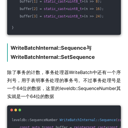
    buffer[
1
] = 
static_cast
<
uint8_t
>(n >> 
8
);
    buffer[
2
] = 
static_cast
<
uint8_t
>(n >> 
16
);
    buffer[
3
] = 
static_cast
<
uint8_t
>(n >> 
24
);
}
WriteBatchInternal::Sequence与
WriteBatchInternal::SetSequence
除了事务的计数，事务处理器WriteBatch中还有一个序
列号，用于表明事务处理的事务号。不过事务处理号是
一个64位的数据，这里的leveldb::SequenceNumber其
实就是一个64位的数据
leveldb::SequenceNumber 
WriteBatchInternal::Sequence
(
const
const
auto
 *
const
 buffer = 
reinterpret_cast
<
const
uint