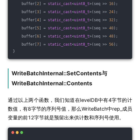
    buffer[
2
] = 
static_cast
<
uint8_t
>(seq >> 
16
);
    buffer[
3
] = 
static_cast
<
uint8_t
>(seq >> 
24
);
    buffer[
4
] = 
static_cast
<
uint8_t
>(seq >> 
32
);
    buffer[
5
] = 
static_cast
<
uint8_t
>(seq >> 
40
);
    buffer[
6
] = 
static_cast
<
uint8_t
>(seq >> 
48
);
    buffer[
7
] = 
static_cast
<
uint8_t
>(seq >> 
56
);
}
WriteBatchInternal::SetContents与
WriteBatchInternal::Contents
通过以上两个函数，我们知道在levelDB中有4字节的计
数值，有8字节的序列号值，那么WriteBatch中rep_成员
变量的前12字节就是预留出来供计数和序列号使用。