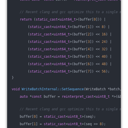
// Recent clang and gcc optimize this to a single mov 
return
 (
static_cast
<
uint64_t
>(buffer[
0
])) |
        (
static_cast
<
uint64_t
>(buffer[
1
]) << 
8
) |
        (
static_cast
<
uint64_t
>(buffer[
2
]) << 
16
) |
        (
static_cast
<
uint64_t
>(buffer[
3
]) << 
24
) |
        (
static_cast
<
uint64_t
>(buffer[
4
]) << 
32
) |
        (
static_cast
<
uint64_t
>(buffer[
5
]) << 
40
) |
        (
static_cast
<
uint64_t
>(buffer[
6
]) << 
48
) |
        (
static_cast
<
uint64_t
>(buffer[
7
]) << 
56
);
}
void
WriteBatchInternal::SetSequence
(WriteBatch *batch, le
auto
 *
const
 buffer = 
reinterpret_cast
<
uint8_t
 *>(&batc
// Recent clang and gcc optimize this to a single mov 
    buffer[
0
] = 
static_cast
<
uint8_t
>(seq);
    buffer[
1
] = 
static_cast
<
uint8_t
>(seq >> 
8
);