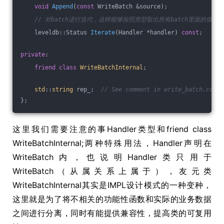
void
Append
(
const
 WriteBatch &source)
;
// 对batch进行迭代，这样能够按照类型取出所有batch里面的值
leveldb::Status 
Iterate
(Handler *handler)
const
;
private
:
friend
class
WriteBatchInternal
;
std
::
string
 rep_;  
// See comment in write_batch.cc fo
};
这里我们需要注意的事Handler类型和friend class
WriteBatchInternal;两种特殊用法，Handler声明在
WriteBatch内，也说明Handler类只用于
WriteBatch（从属关系上属于），友元类
WriteBatchInternal其实是IMPL设计模式的一种变种，
这里就是为了将不相关的功能性函数和实际的业务数据
之间进行分离，同时有能提供兼容性，提高类的可复用