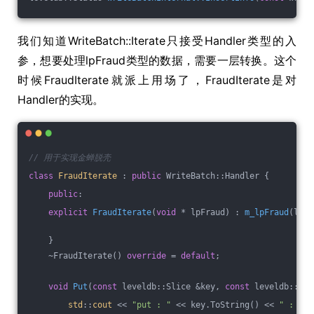
我们知道WriteBatch::Iterate只接受Handler类型的入
参，想要处理lpFraud类型的数据，需要一层转换。这个
时候FraudIterate就派上用场了，FraudIterate是对
Handler的实现。
// 用于实现金蝉脱壳
class
FraudIterate
 :
public
 WriteBatch::Handler {
public
:
explicit
FraudIterate
(
void
 * lpFraud)
 : 
m_lpFraud
(lpFr
    }
    ~FraudIterate() 
override
 = 
default
;
void
Put
(
const
 leveldb::Slice &key, 
const
 leveldb::Sli
std
::
cout
 << 
"put : "
 << key.ToString() << 
" : "
 <