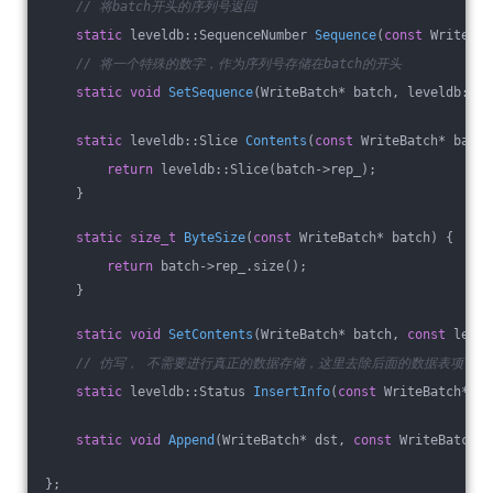
// 将batch开头的序列号返回
static
 leveldb::SequenceNumber 
Sequence
(
const
 WriteBat
// 将一个特殊的数字，作为序列号存储在batch的开头
static
void
SetSequence
(WriteBatch* batch, leveldb::Se
static
 leveldb::Slice 
Contents
(
const
 WriteBatch* batch
return
 leveldb::Slice(batch->rep_);
    }
static
size_t
ByteSize
(
const
 WriteBatch* batch)
{
return
 batch->rep_.size();
    }
static
void
SetContents
(WriteBatch* batch, 
const
 level
// 仿写， 不需要进行真正的数据存储，这里去除后面的数据表项
static
 leveldb::Status 
InsertInfo
(
const
 WriteBatch* ba
static
void
Append
(WriteBatch* dst, 
const
 WriteBatch* 
};