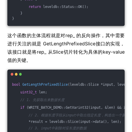
return
 leveldb::Status::OK();
    }
}
这个函数的主体流程就是对rep_ 的反向操作，其中需要
进行关注的就是 GetLengthPrefixedSlice接口的实现，
该接口就是将rep_ 从Slice切片转化为具体的key-value
值的关键。
bool
GetLengthPrefixedSlice
(leveldb::Slice *input, leveldb
uint32_t
 len;
// 1. 先获取出来数据长度
if
 (WRITE_BATCH_DEMO::GetVarint32(input, &len) && inpu
// 2. 根据长度字段从input中取出指定长度，构造出一个新的sl
        *result = leveldb::Slice(input->data(), len);
// 3. input中剔除对应长度的数据