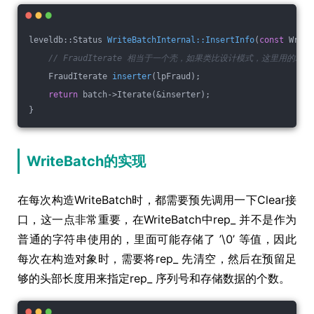
leveldb::Status 
WriteBatchInternal::InsertInfo
(
const
 Write
// FraudIterate 相当于一个壳，如果类比设计模式，这里用的就 桥接
FraudIterate 
inserter
(lpFraud)
;
return
 batch->Iterate(&inserter);
}
WriteBatch的实现
在每次构造WriteBatch时，都需要预先调用一下Clear接
口，这一点非常重要，在WriteBatch中rep_ 并不是作为
普通的字符串使用的，里面可能存储了 ’\0’ 等值，因此
每次在构造对象时，需要将rep_ 先清空，然后在预留足
够的头部长度用来指定rep_ 序列号和存储数据的个数。