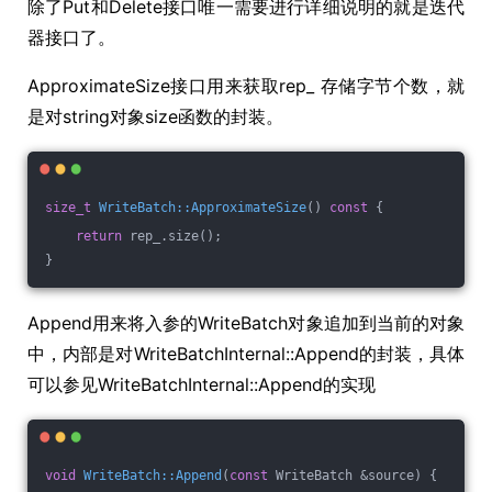
除了Put和Delete接口唯一需要进行详细说明的就是迭代
器接口了。
ApproximateSize接口用来获取rep_ 存储字节个数，就
是对string对象size函数的封装。
size_t
WriteBatch::ApproximateSize
()
const
{
return
 rep_.size();
}
Append用来将入参的WriteBatch对象追加到当前的对象
中，内部是对WriteBatchInternal::Append的封装，具体
可以参见WriteBatchInternal::Append的实现
void
WriteBatch::Append
(
const
 WriteBatch &source)
{