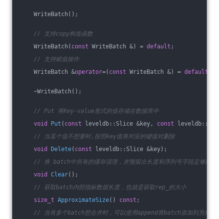
    WriteBatch();
// 支持copy构造函数
    WriteBatch(
const
 WriteBatch &) = 
default
;
// 支持赋值操作
    WriteBatch &
operator
=(
const
 WriteBatch &) = 
default
;
    ~WriteBatch();
// Put 将Key-value形式的值存储在数据库中
void
Put
(
const
 leveldb::Slice &key, 
const
 leveldb::Sli
// 当某个值不想要时,按照key值将对应的键值对删除
void
Delete
(
const
 leveldb::Slice &key)
;
// 将 batch中所有的缓存清理，并预留出长度和序列号字段足够的长
void
Clear
()
;
// 获取batch内部指标数据长度，也就是获取rep_的大小
size_t
ApproximateSize
()
const
;
// 当有多个batch想合并时，可以使用append将batch添加到另外衣蛾