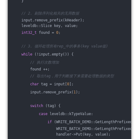
    }
// 2. 剔除序列化相关的无用数据
    input.remove_prefix(kHeader);
    leveldb::Slice key, value;
int32_t
 found = 
0
;
// 3. 循环处理所有rep_中的事务(key value值)
while
 (!input.empty()) {
// 执行次数增加
        found ++;
// 取出tag，用于判断接下来需要处理数据的类型
char
 tag = input[
0
];
        input.remove_prefix(
1
);
switch
 (tag) {
case
 leveldb::kTypeValue:
if
 (WRITE_BATCH_DEMO::GetLengthPrefixedSli
                    WRITE_BATCH_DEMO::GetLengthPrefixedSli
                    handler->Put(key, value);