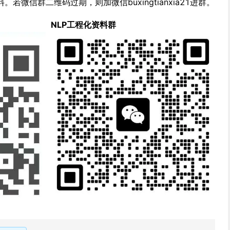
微信群二维码过期，则加微信buxingtianxia21进群。
NLP工程化资料群