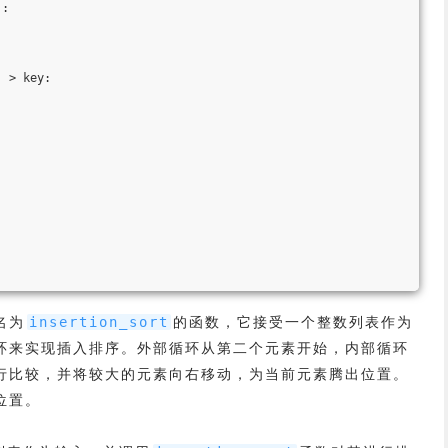
):
] > key:
]
名为
的函数，它接受一个整数列表作为
insertion_sort
环来实现插入排序。外部循环从第二个元素开始，内部循环
行比较，并将较大的元素向右移动，为当前元素腾出位置。
位置。