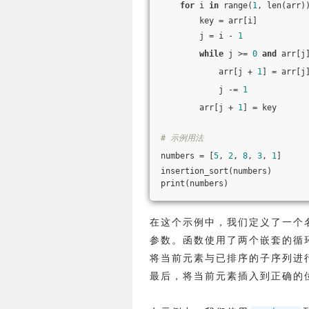
for
 i 
in
 range(
1
, len(arr)
        key = arr[i]
        j = i - 
1
while
 j >= 
0
and
 arr[j
            arr[j + 
1
] = arr[j
            j -= 
1
        arr[j + 
1
] = key
# 示例用法
numbers = [
5
, 
2
, 
8
, 
3
, 
1
]
insertion_sort(numbers)
print(numbers)
在这个示例中，我们定义了一个
参数。函数使用了两个嵌套的循
将当前元素与已排序的子序列进
最后，将当前元素插入到正确的