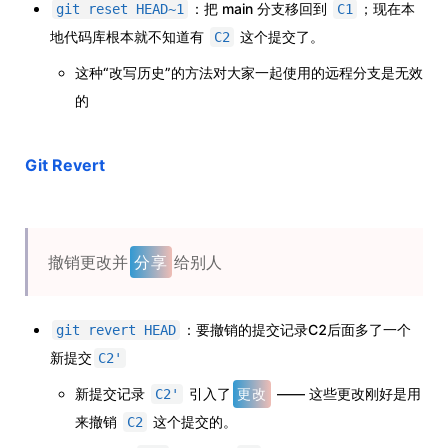
：把 main 分支移回到
；现在本
git reset HEAD~1
C1
地代码库根本就不知道有
这个提交了。
C2
这种“改写历史”的方法对大家一起使用的远程分支是无效
的
Git Revert
撤销更改并
分享
给别人
：要撤销的提交记录C2后面多了一个
git revert HEAD
新提交
C2'
新提交记录
引入了
更改
—— 这些更改刚好是用
C2'
来撤销
这个提交的。
C2