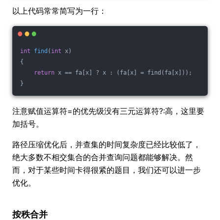
以上代码常常简写为一行：
int
find
(
int
 x)
{
return
 x == fa[x] ? x : (fa[x] = find(fa[x]));
}
注意赋值运算符=的优先级没有三元运算符?:高，这里要
加括号。
路径压缩优化后，并查集的时间复杂度已经比较低了，
绝大多数不相交集合的合并查询问题都能够解决。然
而，对于某些时间卡得很紧的题目，我们还可以进一步
优化。
按秩合并