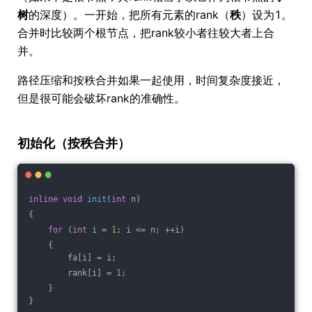
树
的深度）。一开始，把所有元素的rank（
秩
）设为1。
合并时比较两个根节点，把rank较小者往较大者上合
并。
路径压缩和按秩合并如果一起使用，时间复杂度接近，
但是很可能会破坏rank的准确性。
初始化（按秩合并）
inline
void
init
(
int
 n)
{
for
 (
int
 i = 
1
; i <= n; ++i)
    {
        fa[i] = i;
        rank[i] = 
1
;
    }
}