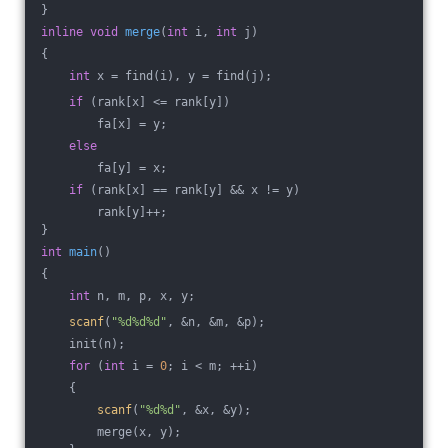
}
inline
void
merge
(
int
 i, 
int
 j)
{
int
 x = find(i), y = find(j);
if
 (rank[x] <= rank[y])
        fa[x] = y;
else
        fa[y] = x;
if
 (rank[x] == rank[y] && x != y)
        rank[y]++;
}
int
main
()
{
int
 n, m, p, x, y;
scanf
(
"%d%d%d"
, &n, &m, &p);
    init(n);
for
 (
int
 i = 
0
; i < m; ++i)
    {
scanf
(
"%d%d"
, &x, &y);
        merge(x, y);