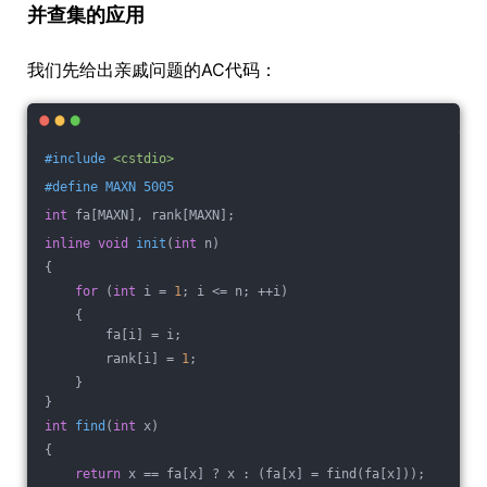
并查集的应用
我们先给出亲戚问题的AC代码：
#
include
<cstdio>
#
define
 MAXN 5005
int
 fa[MAXN], rank[MAXN];
inline
void
init
(
int
 n)
{
for
 (
int
 i = 
1
; i <= n; ++i)
    {
        fa[i] = i;
        rank[i] = 
1
;
    }
}
int
find
(
int
 x)
{
return
 x == fa[x] ? x : (fa[x] = find(fa[x]));