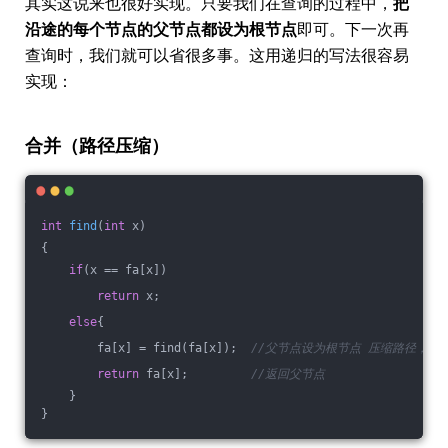
其实这说来也很好实现。只要我们在查询的过程中，
把
沿途的每个节点的父节点都设为根节点
即可。下一次再
查询时，我们就可以省很多事。这用递归的写法很容易
实现：
合并（路径压缩）
int
find
(
int
 x)
{
if
(x == fa[x])
return
 x;
else
{
        fa[x] = find(fa[x]);  
//父节点设为根节点 压缩路径，将x
return
 fa[x];         
//返回父节点
    }
}