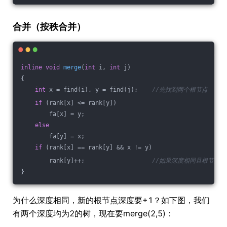
合并（按秩合并）
inline
void
merge
(
int
 i, 
int
 j)
{
int
 x = find(i), y = find(j);    
//先找到两个根节点
if
 (rank[x] <= rank[y])
        fa[x] = y;
else
        fa[y] = x;
if
 (rank[x] == rank[y] && x != y)
        rank[y]++;                   
//如果深度相同且根节点不
}
为什么深度相同，新的根节点深度要+1？如下图，我们
有两个深度均为2的树，现在要merge(2,5)：