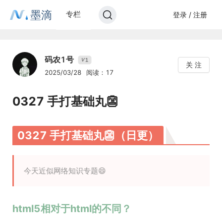
墨滴
专栏
登录 / 注册
码农1号
1
V
关 注
2025/03/28
阅读：17
0327 手打基础丸👺
0327 手打基础丸👺（日更）
今天近似网络知识专题😄
html5相对于html的不同？