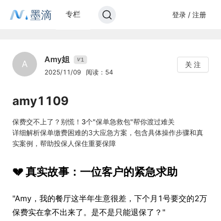
墨滴
专栏
登录 / 注册
Amy姐
1
V
A
关 注
2025/11/09
阅读：54
amy1109
保费交不上了？别慌！3个"保单急救包"帮你渡过难关
详细解析保单缴费困难的3大应急方案，包含具体操作步骤和真
实案例，帮助投保人保住重要保障
💔 真实故事：一位客户的紧急求助
"Amy，我的餐厅这半年生意很差，下个月1号要交的2万
保费实在拿不出来了。是不是只能退保了？"