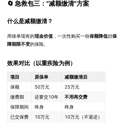
🔄 急救包三："减额缴清"方案
什么是减额缴清？
用保单现有的
现金价值
，一次性购买一份
保额降低
但
保
障期限不变
的保险。
效果对比（以重疾险为例）
项目
原保单
减额缴清后
保额
50万元
25万元
缴费期
还要交10年
不用再交费
保障期间
终身
终身
已交保费
10万元
10万元（不退还）