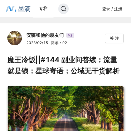
墨滴
专栏
登录 / 注册
安森和他的朋友们
2
V
关 注
2023/02/15
阅读：92
魔王冷饭||#144 副业问答续；流量
就是钱；星球寄语；公域无干货解析