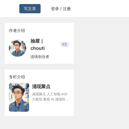
写文章
登录 / 注册
作者介绍
抽屉｜
2
V
chouti
连续创业者
专栏介绍
涌现聚点
涌现聚点 人工智能·AGI·
大模型 聚焦 AI 涌现性，
探讨智能演化 抽屉的 AI
观察