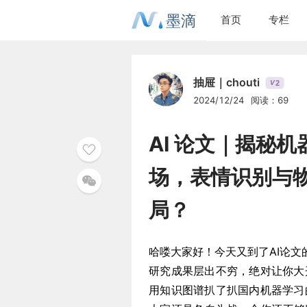
墨滴
首页
专栏
抽屉｜chouti
2
V
2024/12/24
阅读：69
AI 论文｜揭秘机
场，表情识别与物
局？
哈喽大家好！今天又到了AI论文
研究成果层出不穷，绝对让你大
用知识图谱扒了扒国内机器学习