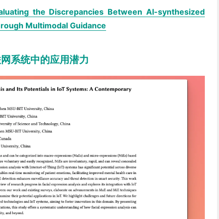
luating the Discrepancies Between AI-synthesized
hrough Multimodal Guidance
联网系统中的应用潜力