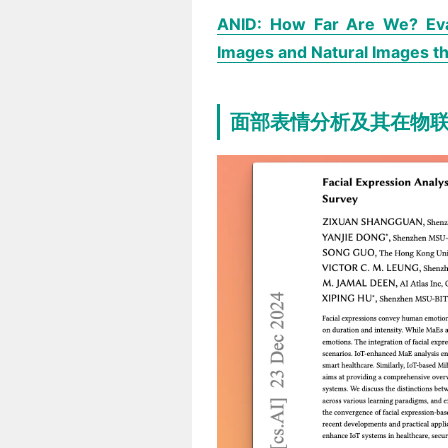
ANID: How Far Are We? Eva
Images and Natural Images t
面部表情分析及其在物