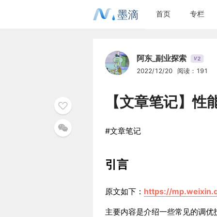
墨滴
首页
专栏
阿东_副业探索
2
V
2022/12/20
阅读：191
【文章笔记】性
#文章笔记
引言
原文如下：
https://mp.weixi
主要内容是介绍一些常见的调优