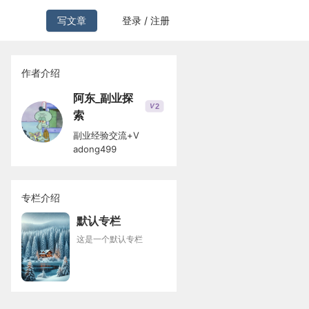
写文章
登录 / 注册
作者介绍
阿东_副业探
2
V
索
副业经验交流+V
adong499
专栏介绍
默认专栏
这是一个默认专栏