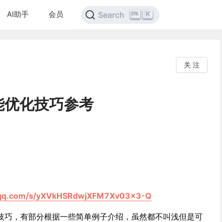
AI助手
会员
K
Search
关 注
能优化技巧参考
n.qq.com/s/yXVkHSRdwjXFM7Xv03x3-Q
技巧，有部分根据一些简单例子介绍，虽然都不叫浅但是可