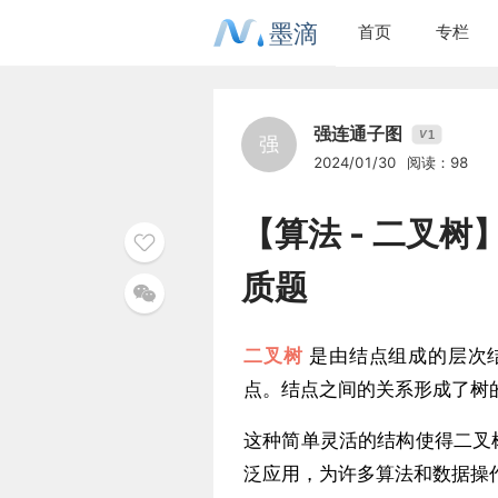
墨滴
首页
专栏
强连通子图
1
V
强
2024/01/30
阅读：98
【算法 - 二叉树
质题
二叉树
是由结点组成的层次
点。结点之间的关系形成了树
这种简单灵活的结构使得二叉
泛应用，为许多算法和数据操