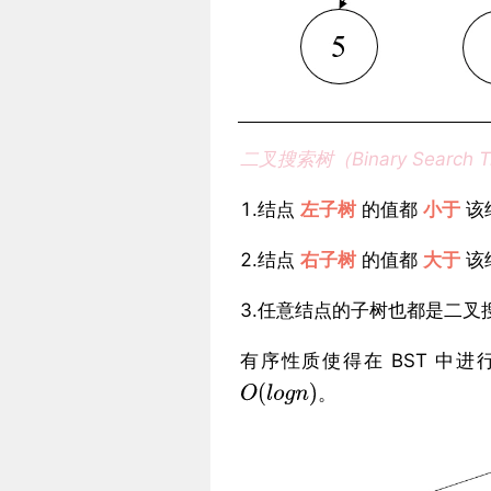
二叉搜索树（Binary Search 
1.结点
左子树
的值都
小于
该
2.结点
右子树
的值都
大于
该
3.任意结点的子树也都是二叉
有序性质使得在 BST 中
。