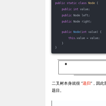
public
static
class
Node
{
public
int
 value;
public
 Node left;
public
 Node right;
public
Node
(
int
 value)
{
this
.value = value;
    }
}
二叉树本身就很 “
递归
”，因
题目。