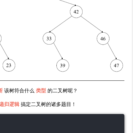
断
该树符合什么
类型
的二叉树呢？
递归逻辑
搞定二叉树的诸多题目！