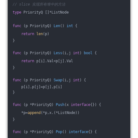
// slice 实现所有堆中的方法
type
 PriorityQ []*ListNode
func
(p PriorityQ)
Len
()
int
 {
return
len
(p)
}
func
(p PriorityQ)
Less
(i,j 
int
)
bool
 {
return
 p[i].Val<p[j].Val
}
func
(p PriorityQ)
Swap
(i,j 
int
)
 {
    p[i],p[j]=p[j],p[i]
}
func
(p *PriorityQ)
Push
(x 
interface
{})
 {
    *p=
append
(*p,x.(*ListNode))
}
func
(p *PriorityQ)
Pop
()
interface
{} {