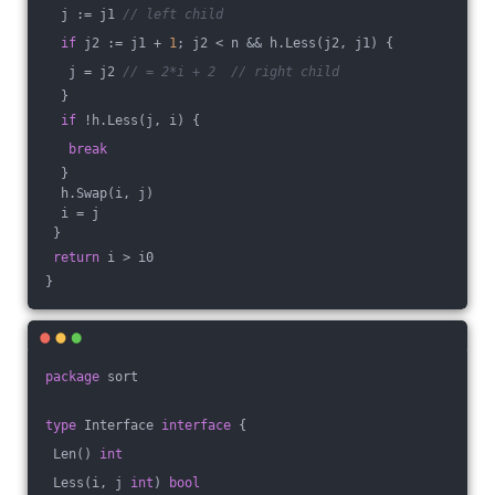
  j := j1 
// left child
if
 j2 := j1 + 
1
; j2 < n && h.Less(j2, j1) {
   j = j2 
// = 2*i + 2  // right child
  }
if
 !h.Less(j, i) {
break
  }
  h.Swap(i, j)
  i = j
 }
return
 i > i0
}
package
 sort
type
 Interface 
interface
 {
 Len() 
int
 Less(i, j 
int
) 
bool