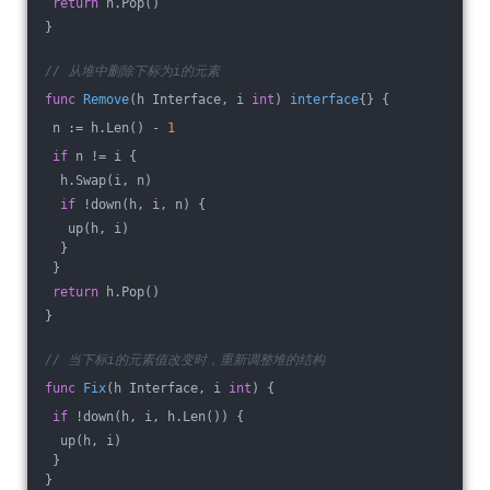
return
 h.Pop()
}
// 从堆中删除下标为i的元素
func
Remove
(h Interface, i 
int
)
interface
{} {
 n := h.Len() - 
1
if
 n != i {
  h.Swap(i, n)
if
 !down(h, i, n) {
   up(h, i)
  }
 }
return
 h.Pop()
}
// 当下标i的元素值改变时，重新调整堆的结构
func
Fix
(h Interface, i 
int
)
 {
if
 !down(h, i, h.Len()) {
  up(h, i)
 }
}