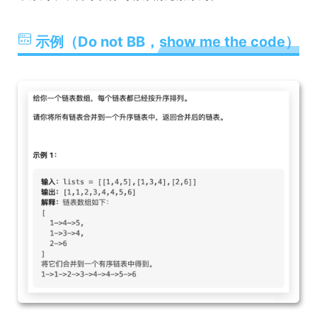
示例（Do not BB，show me the code）