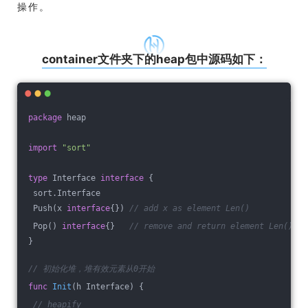
操作。
container文件夹下的heap包中源码如下：
package
 heap
import
"sort"
type
 Interface 
interface
 {
 sort.Interface
 Push(x 
interface
{}) 
// add x as element Len()
 Pop() 
interface
{}   
// remove and return element Len() - 
}
// 初始化堆，堆有效元素从0开始
func
Init
(h Interface)
 {
// heapify