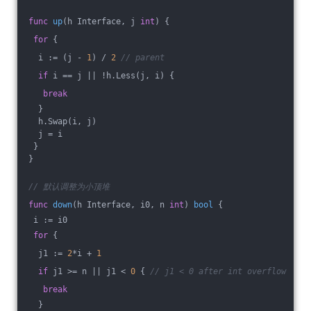
func
up
(h Interface, j 
int
)
 {
for
 {
  i := (j - 
1
) / 
2
// parent
if
 i == j || !h.Less(j, i) {
break
  }
  h.Swap(i, j)
  j = i
 }
}
// 默认调整为小顶堆
func
down
(h Interface, i0, n 
int
)
bool
 {
 i := i0
for
 {
  j1 := 
2
*i + 
1
if
 j1 >= n || j1 < 
0
 { 
// j1 < 0 after int overflow
break
  }