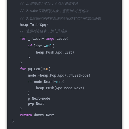
// 1.需要传入地址，不然只是值传递
// 2.make只返回该对象，需要加&才是地址
// 3.&对象同时拥有普通类型和指针类型的成员函数
    heap.Init(&pq)
// 遍历所有链表，加入头结点
for
 _,list:=
range
 lists{
if
 list!=
nil
{
            heap.Push(&pq,list)
        }
    }
for
 pq.Len()>
0
{
        node:=heap.Pop(&pq).(*ListNode)
if
 node.Next!=
nil
{
            heap.Push(&pq,node.Next)
        }
        p.Next=node
        p=p.Next
    }
return
 dummy.Next
}