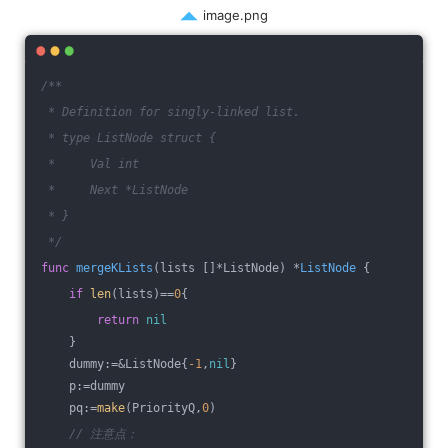
image.png
/**
 * Definition for singly-linked list.
 * type ListNode struct {
 *     Val int
 *     Next *ListNode
 * }
 */
func
mergeKLists
(lists []*ListNode)
 *
ListNode
 {
if
len
(lists)==
0
{
return
nil
    }
    dummy:=&ListNode{
-1
,
nil
}
    p:=dummy
    pq:=
make
(PriorityQ,
0
)
// 注意点：