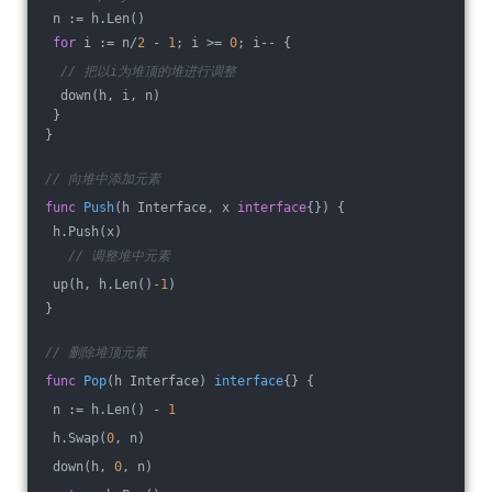
 n := h.Len()
for
 i := n/
2
 - 
1
; i >= 
0
; i-- {
// 把以i为堆顶的堆进行调整
  down(h, i, n)
 }
}
// 向堆中添加元素
func
Push
(h Interface, x 
interface
{})
 {
 h.Push(x)
// 调整堆中元素
 up(h, h.Len()
-1
)
}
// 删除堆顶元素
func
Pop
(h Interface)
interface
{} {
 n := h.Len() - 
1
 h.Swap(
0
, n)
 down(h, 
0
, n)