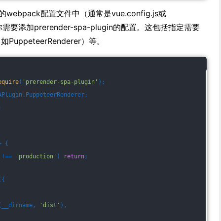
的webpack配置文件中（通常是vue.config.js或
s），你需要添加prerender-spa-plugin的配置。这包括指定需要
ppeteerRenderer）等。
equire
(
'prerender-spa-plugin'
);
APlugin.PuppeteerRenderer;
;
>
 {
 !== 
'production'
) 
return
;
({
(__dirname, 
'dist'
),