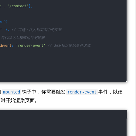
t'
, 
'/contact'
],
er({
r'
 }, 
// 可选：注入到页面中的变量
/ 是否以无头模式运行浏览器
tEvent
: 
'render-event'
// 触发预渲染的事件名称
的
钩子中，你需要触发
事件，以便
mounted
render-event
n知道何时开始渲染页面。