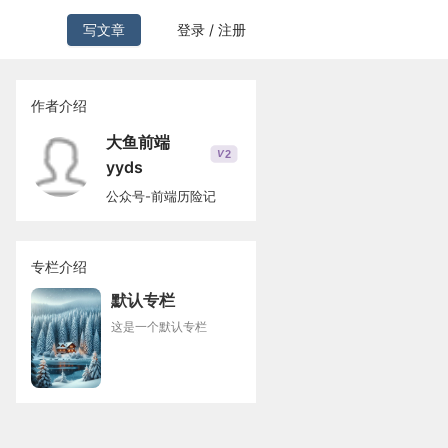
写文章
登录 / 注册
作者介绍
大鱼前端
2
V
yyds
公众号-前端历险记
专栏介绍
默认专栏
这是一个默认专栏