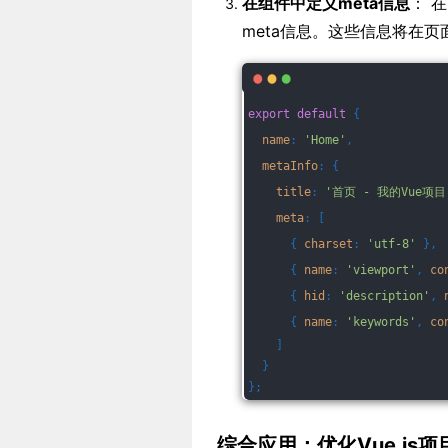
在组件中定义meta信息
： 
meta信息。这些信息将在页
export
default
 {
name
: 
'Home'
,
metaInfo
: {
title
: 
'首页 - 我的Vue项目
meta
: [
      { 
charset
: 
'utf-8'
 },
      { 
name
: 
'viewport'
, 
co
      { 
hid
: 
'description'
, 
      { 
name
: 
'keywords'
, 
co
    ]
  }
};
综合应用：优化Vue.js项