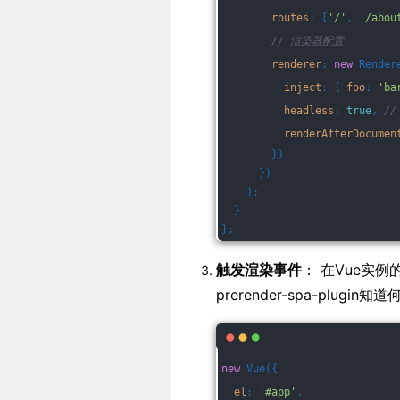
routes
: [
'/'
, 
'/abou
// 渲染器配置
renderer
: 
new
 Render
inject
: { 
foo
: 
'ba
headless
: 
true
, 
/
renderAfterDocumen
        })
      })
    );
  }
};
触发渲染事件
： 在Vue实例
prerender-spa-plugi
new
 Vue({
el
: 
'#app'
,