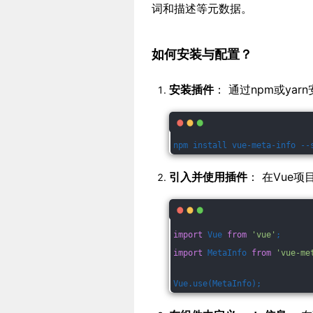
词和描述等元数据。
如何安装与配置？
安装插件
： 通过npm或yarn安
npm install vue-meta-info --
引入并使用插件
： 在Vue项目
import
 Vue 
from
'vue'
;
import
 MetaInfo 
from
'vue-me
Vue.use(MetaInfo);