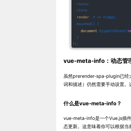
  router,
  store,
render
: 
h
 =>
 h(App),
  mounted() {
document
.dispatchEvent(
n
  }
});
vue-meta-info：动
虽然prerender-spa-pl
词和描述）仍然需要手动设置。这时，
什么是vue-meta-info？
vue-meta-info是一个Vue
态更新。这意味着你可以根据当