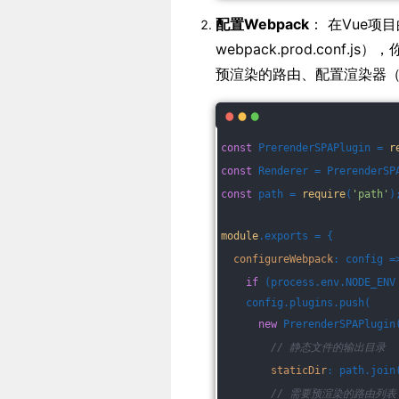
配置Webpack
： 在Vue项目
webpack.prod.conf.j
预渲染的路由、配置渲染器（如Pu
const
 PrerenderSPAPlugin = 
r
const
 Renderer = PrerenderSP
const
 path = 
require
(
'path'
)
module
.exports = {
configureWebpack
: 
config
 =
if
 (process.env.NODE_ENV
    config.plugins.push(
new
 PrerenderSPAPlugin
// 静态文件的输出目录
staticDir
: path.join
// 需要预渲染的路由列表