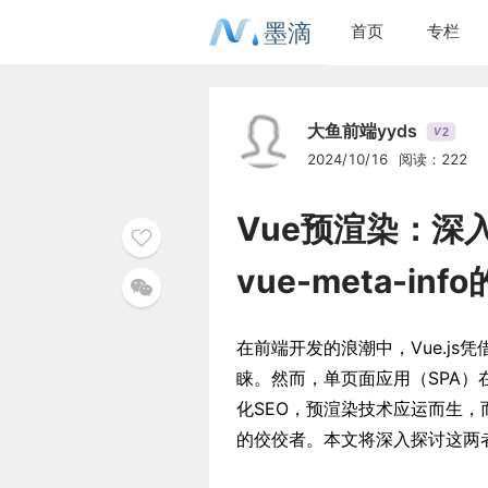
墨滴
首页
专栏
大鱼前端yyds
2
V
2024/10/16
阅读：222
Vue预渲染：深入探索
vue-meta-in
在前端开发的浪潮中，Vue.j
睐。然而，单页面应用（SPA）
化SEO，预渲染技术应运而生，而prer
的佼佼者。本文将深入探讨这两者如