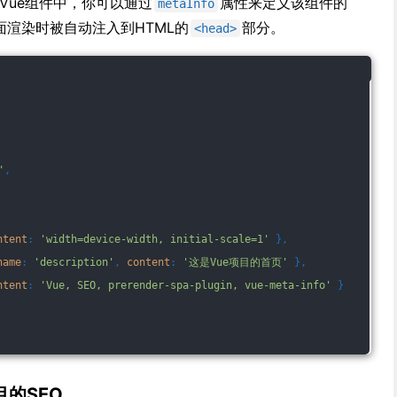
在Vue组件中，你可以通过
属性来定义该组件的
metaInfo
面渲染时被自动注入到HTML的
部分。
<head>
'
,
ntent
: 
'width=device-width, initial-scale=1'
 },
name
: 
'description'
, 
content
: 
'这是Vue项目的首页'
 },
ntent
: 
'Vue, SEO, prerender-spa-plugin, vue-meta-info'
 }
目的SEO