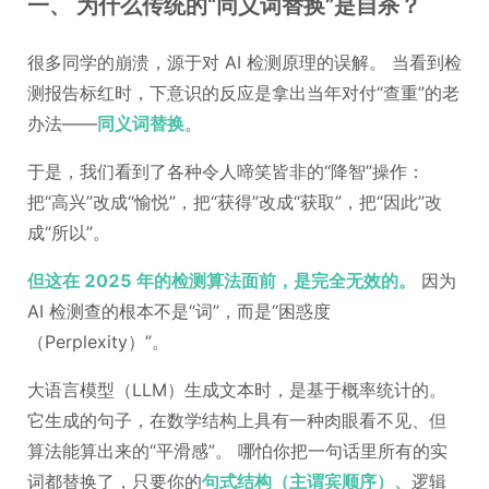
一、 为什么传统的“同义词替换”是自杀？
很多同学的崩溃，源于对 AI 检测原理的误解。 当看到检
测报告标红时，下意识的反应是拿出当年对付“查重”的老
办法——
同义词替换
。
于是，我们看到了各种令人啼笑皆非的“降智”操作：
把“高兴”改成“愉悦”，把“获得”改成“获取”，把“因此”改
成“所以”。
但这在 2025 年的检测算法面前，是完全无效的。
因为
AI 检测查的根本不是“词”，而是“困惑度
（Perplexity）”。
大语言模型（LLM）生成文本时，是基于概率统计的。
它生成的句子，在数学结构上具有一种肉眼看不见、但
算法能算出来的“平滑感”。 哪怕你把一句话里所有的实
词都替换了，只要你的
句式结构（主谓宾顺序）、
逻辑