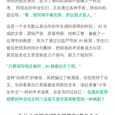
传统的图灵测试，是为了测试机器能不能像人一样思
考。 而现在的毕业生们，正在通过各种手段，拼命向机
器证明：
“看，我写得不够完美，所以我才是人。”
这是一个令无数认真治学的学生感到屈辱的时刻： AI 生
成的文章，逻辑严密、辞藻华丽、结构工整，像极了一
位博学的教授； 而为了通过日益严苛的 AI 检测，学生们
被迫把优美的排比句删掉，把精准的术语换成大白话，
甚至故意在文章里制造几个病句、留几个错别字。
“只要我写得足够烂，AI 就模仿不了我。”
这种“自残式”的修改，虽然骗过了检测器，但也毁掉了论
文。当你看着自己那篇被改得面目全非、读起来像“小学
生作文”一样的学术成果，你是否问过自己：
这真的是我
想要的毕业论文吗？这是不是对高等教育的一种讽刺？