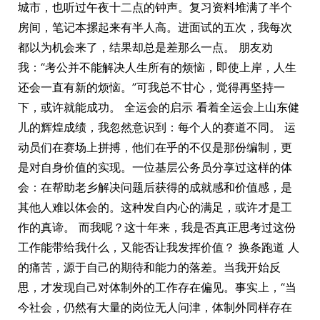
城市，也听过午夜十二点的钟声。复习资料堆满了半个
房间，笔记本摞起来有半人高。进面试的五次，我每次
都以为机会来了，结果却总是差那么一点。 朋友劝
我：“考公并不能解决人生所有的烦恼，即使上岸，人生
还会一直有新的烦恼。”可我总不甘心，觉得再坚持一
下，或许就能成功。 全运会的启示 看着全运会上山东健
儿的辉煌成绩，我忽然意识到：每个人的赛道不同。 运
动员们在赛场上拼搏，他们在乎的不仅是那份编制，更
是对自身价值的实现。一位基层公务员分享过这样的体
会：在帮助老乡解决问题后获得的成就感和价值感，是
其他人难以体会的。这种发自内心的满足，或许才是工
作的真谛。 而我呢？这十年来，我是否真正思考过这份
工作能带给我什么，又能否让我发挥价值？ 换条跑道 人
的痛苦，源于自己的期待和能力的落差。当我开始反
思，才发现自己对体制外的工作存在偏见。事实上，“当
今社会，仍然有大量的岗位无人问津，体制外同样存在