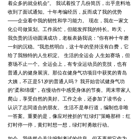
着众多的就业机会”。 我试着投了几份简历，出乎意料地
收到了面试通知。十年考编经历，反而成了我的优势
——企业看中我的韧性和学习能力。 现在，我在一家文
化公司做策划。工作虽忙，但能发挥我的特长。昨天，
我负责的活动圆满成功，老板表扬我说：“你有种十年磨
一剑的沉稳。”我忽然明白，这十年的坚持没有白费，它
给了我独特的人生积淀。 生活的全运会 人生如赛场，但
赛场不止一个。全运会上，有专业运动员的竞技，也有
普通人的健身展演。那位在健身气功项目中获奖的青岛
大姨，不正是51岁的普通人吗？ 我开始尝试健身气功
的“柔和绵缓”，在慢动作中感受身体的节奏。周末带家人
爬山，享受自然的美好。工作之余，还参加了读书会，
认识了志同道合的朋友。 生活不是单行道，编制也非唯
一答案。重要的是，像应对挫折的“红绿灯”策略那样：红
灯时停一停，黄灯时想一想，绿灯时勇敢行动。
如今，我依然会关注编制考试的信息，但不再把它作为