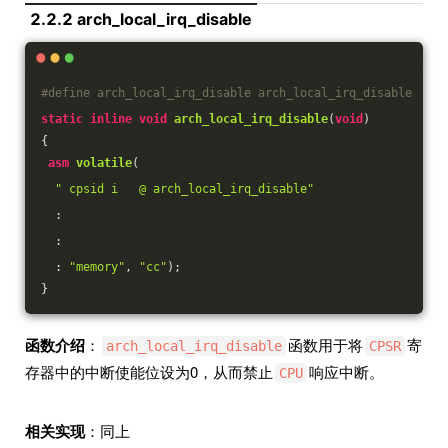
2.2.2 arch_local_irq_disable
#
define
 arch_local_irq_disable arch_local_irq_disable
static
inline
void
arch_local_irq_disable
(
void
)
{
asm
volatile
(
" cpsid i   @ arch_local_irq_disable"
  :
  :
  : 
"memory"
, 
"cc"
)
;
}
函数介绍
：
函数用于将
寄
arch_local_irq_disable
CPSR
存器中的中断使能位设为0，从而禁止
响应中断。
CPU
相关实现
：同上