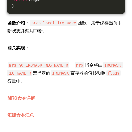
}
函数介绍
：
函数，用于保存当前中
arch_local_irq_save
断状态并禁用中断。
相关实现
：
：
指令将由
mrs %0 IRQMASK_REG_NAME_R
mrs
IRQMASK_
宏指定的
寄存器的值移动到
REG_NAME_R
IRQMASK
flags
变量中。
MRS命令详解
汇编命令汇总