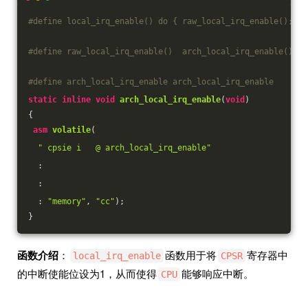
#
define
 local_irq_enable() do { raw_local_irq_enable(); } 
#
define
 raw_local_irq_enable()  arch_local_irq_enable()
#
define
 arch_local_irq_enable arch_local_irq_enable
static
inline
void
arch_local_irq_enable
(
void
)
{
asm
volatile
(
" cpsie i   @ arch_local_irq_enable"
  :
  :
  : 
"memory"
, 
"cc"
)
;
}
函数介绍
：
函数用于将
寄存器中
local_irq_enable
CPSR
的中断使能位设为1，从而使得
能够响应中断。
CPU