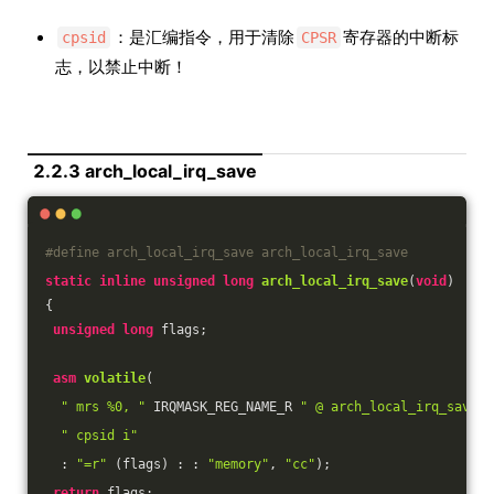
：是汇编指令，用于清除
寄存器的中断标
cpsid
CPSR
志，以禁止中断！
2.2.3 arch_local_irq_save
#
define
 arch_local_irq_save arch_local_irq_save
static
inline
unsigned
long
arch_local_irq_save
(
void
)
{
unsigned
long
 flags;
asm
volatile
(
" mrs %0, "
 IRQMASK_REG_NAME_R 
" @ arch_local_irq_save\n
" cpsid i"
  : 
"=r"
 (flags) : : 
"memory"
, 
"cc"
)
;
return
 flags;