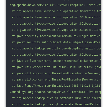
org.apache.hive.service.cli.HiveSQLException: Error while 
 at org.apache.hive.service.cli.operation.Operation.toSQLE
 at org.apache.hive.service.cli.operation.SQLOperation.run
 at org.apache.hive.service.cli.operation.SQLOperation.acc
 at org.apache.hive.service.cli.operation.SQLOperation$Bac
 at java.security.AccessController.doPrivileged(Native Met
 at javax.security.auth.Subject.doAs(Subject.java:422) [?:
 at org.apache.hadoop.security.UserGroupInformation.doAs(U
 at org.apache.hive.service.cli.operation.SQLOperation$Bac
 at java.util.concurrent.Executors$RunnableAdapter.call(Ex
 at java.util.concurrent.FutureTask.run(FutureTask.java:26
 at java.util.concurrent.ThreadPoolExecutor.runWorker(Thre
 at java.util.concurrent.ThreadPoolExecutor$Worker.run(Thr
 at java.lang.Thread.run(Thread.java:748) [?:1.8.0_181]
Caused by: org.apache.hadoop.hive.ql.metadata.HiveExceptio
 at org.apache.hadoop.hive.ql.metadata.Hive.fireInsertEven
 at org.apache.hadoop.hive.ql.metadata.Hive.loadPartitionI