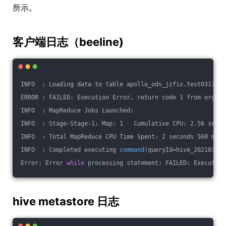
所示。
客户端日志（beeline)
INFO  : Loading data to table apollo_ods_jzfix.
test0317 
pa
ERROR : FAILED: Execution Error, return code 1 from org.ap
INFO  : MapReduce Jobs Launched: 
INFO  : Stage-Stage-1: Map: 1   Cumulative CPU: 2.56 sec  
INFO  : Total MapReduce CPU Time Spent: 2 seconds 560 msec
INFO  : Completed executing 
command
(queryId=hive_202103171
Error: Error 
while
 processing statement: FAILED: Execution
hive metastore 日志