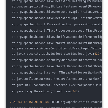
 at org.apache.hadoop.hive.metastore.RetryingHMSHandler.in
 at com.sun.proxy.$Proxy28.fire_listener_event(Unknown Sou
 at org.apache.hadoop.hive.metastore.api.ThriftHiveMetasto
 at org.apache.hadoop.hive.metastore.api.ThriftHiveMetasto
 at org.apache.thrift.ProcessFunction.process(ProcessFunct
 at org.apache.thrift.TBaseProcessor.process(TBaseProcesso
 at org.apache.hadoop.hive.thrift.HadoopThriftAuthBridge$S
 at org.apache.hadoop.hive.thrift.HadoopThriftAuthBridge$S
 at java.security.AccessController.doPrivileged(Native Met
 at javax.security.auth.Subject.doAs(Subject.java:
422
)
 at org.apache.hadoop.security.UserGroupInformation.doAs(U
 at org.apache.hadoop.hive.thrift.HadoopThriftAuthBridge$S
 at org.apache.thrift.server.TThreadPoolServer$WorkerProce
 at java.util.concurrent.ThreadPoolExecutor.runWorker(Thre
 at java.util.concurrent.ThreadPoolExecutor$Worker.run(Thr
 at java.lang.Thread.run(Thread.java:
748
)
2021
-
03
-
17
15
:
09
:
30
,
054
 ERROR org.apache.thrift.ProcessFun