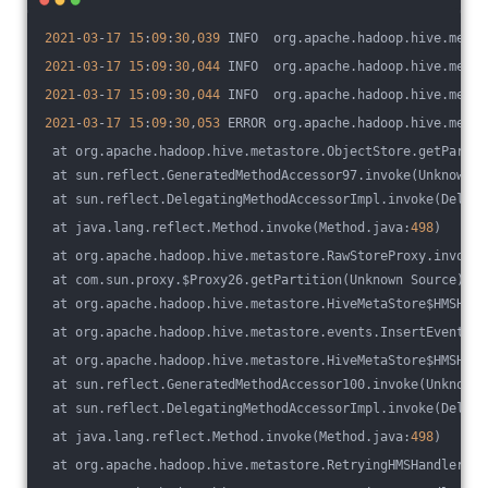
2021
-
03
-
17
15
:
09
:
30
,
039
 INFO  org.apache.hadoop.hive.metas
2021
-
03
-
17
15
:
09
:
30
,
044
 INFO  org.apache.hadoop.hive.metas
2021
-
03
-
17
15
:
09
:
30
,
044
 INFO  org.apache.hadoop.hive.metas
2021
-
03
-
17
15
:
09
:
30
,
053
 ERROR org.apache.hadoop.hive.metas
 at org.apache.hadoop.hive.metastore.ObjectStore.getPartit
 at sun.reflect.GeneratedMethodAccessor97.invoke(Unknown S
 at sun.reflect.DelegatingMethodAccessorImpl.invoke(Delega
 at java.lang.reflect.Method.invoke(Method.java:
498
)
 at org.apache.hadoop.hive.metastore.RawStoreProxy.invoke(
 at com.sun.proxy.$Proxy26.getPartition(Unknown Source)
 at org.apache.hadoop.hive.metastore.HiveMetaStore$HMSHand
 at org.apache.hadoop.hive.metastore.events.InsertEvent.<i
 at org.apache.hadoop.hive.metastore.HiveMetaStore$HMSHand
 at sun.reflect.GeneratedMethodAccessor100.invoke(Unknown 
 at sun.reflect.DelegatingMethodAccessorImpl.invoke(Delega
 at java.lang.reflect.Method.invoke(Method.java:
498
)
 at org.apache.hadoop.hive.metastore.RetryingHMSHandler.in