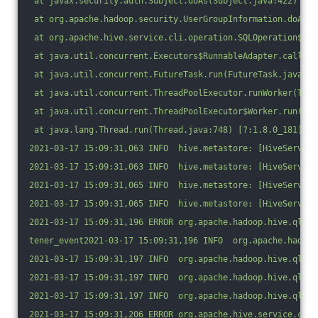
 at javax.security.auth.Subject.doAs(Subject.java:422) [?:
 at org.apache.hadoop.security.UserGroupInformation.doAs(U
 at org.apache.hive.service.cli.operation.SQLOperation$Bac
 at java.util.concurrent.Executors$RunnableAdapter.call(Ex
 at java.util.concurrent.FutureTask.run(FutureTask.java:26
 at java.util.concurrent.ThreadPoolExecutor.runWorker(Thre
 at java.util.concurrent.ThreadPoolExecutor$Worker.run(Thr
 at java.lang.Thread.run(Thread.java:748) [?:1.8.0_181]
2021-03-17 15:09:31,063 INFO  hive.metastore: [HiveServer2
2021-03-17 15:09:31,063 INFO  hive.metastore: [HiveServer2
2021-03-17 15:09:31,065 INFO  hive.metastore: [HiveServer2
2021-03-17 15:09:31,065 INFO  hive.metastore: [HiveServer2
2021-03-17 15:09:31,196 ERROR org.apache.hadoop.hive.ql.Dr
tener_event2021-03-17 15:09:31,196 INFO  org.apache.hadoop
2021-03-17 15:09:31,197 INFO  org.apache.hadoop.hive.ql.Dr
2021-03-17 15:09:31,197 INFO  org.apache.hadoop.hive.ql.Dr
2021-03-17 15:09:31,197 INFO  org.apache.hadoop.hive.ql.Dr
2021-03-17 15:09:31,206 ERROR org.apache.hive.service.cli.