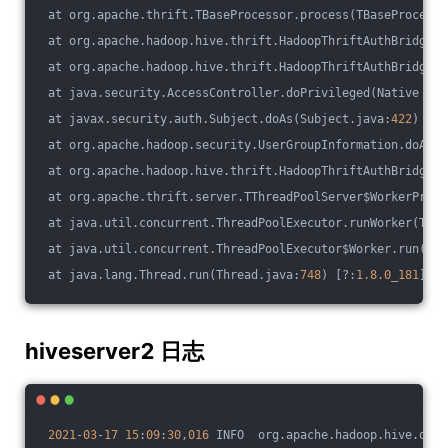
 at org.apache.thrift.TBaseProcessor.process(TBaseProcesso
 at org.apache.hadoop.hive.thrift.HadoopThriftAuthBridge$S
 at org.apache.hadoop.hive.thrift.HadoopThriftAuthBridge$S
 at java.security.AccessController.doPrivileged(Native Met
 at javax.security.auth.Subject.doAs(Subject.java:
422
) [?:
 at org.apache.hadoop.security.UserGroupInformation.doAs(U
 at org.apache.hadoop.hive.thrift.HadoopThriftAuthBridge$S
 at org.apache.thrift.server.TThreadPoolServer$WorkerProce
 at java.util.concurrent.ThreadPoolExecutor.runWorker(Thre
 at java.util.concurrent.ThreadPoolExecutor$Worker.run(Thr
 at java.lang.Thread.run(Thread.java:
748
) [?:
1.8
.0_181
]
hiveserver2 日志
2021
-
03
-
17
15
:
09
:
30
,
016
 INFO  org.apache.hadoop.hive.ql.e