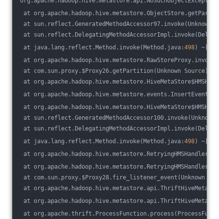
org.apache.hadoop.hive.metastore.api.NoSuchObjectException
 at org.apache.hadoop.hive.metastore.ObjectStore.getPartit
 at sun.reflect.GeneratedMethodAccessor97.invoke(Unknown S
 at sun.reflect.DelegatingMethodAccessorImpl.invoke(Delega
 at java.lang.reflect.Method.invoke(Method.java:
498
) ~[?:
1
 at org.apache.hadoop.hive.metastore.RawStoreProxy.invoke(
 at com.sun.proxy.$Proxy26.getPartition(Unknown Source) ~[
 at org.apache.hadoop.hive.metastore.HiveMetaStore$HMSHand
 at org.apache.hadoop.hive.metastore.events.InsertEvent.<i
 at org.apache.hadoop.hive.metastore.HiveMetaStore$HMSHand
 at sun.reflect.GeneratedMethodAccessor100.invoke(Unknown 
 at sun.reflect.DelegatingMethodAccessorImpl.invoke(Delega
 at java.lang.reflect.Method.invoke(Method.java:
498
) ~[?:
1
 at org.apache.hadoop.hive.metastore.RetryingHMSHandler.in
 at org.apache.hadoop.hive.metastore.RetryingHMSHandler.in
 at com.sun.proxy.$Proxy28.fire_listener_event(Unknown Sou
 at org.apache.hadoop.hive.metastore.api.ThriftHiveMetasto
 at org.apache.hadoop.hive.metastore.api.ThriftHiveMetasto
 at org.apache.thrift.ProcessFunction.process(ProcessFunct