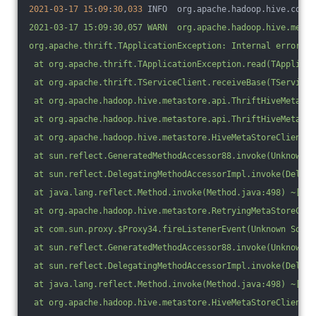
2021
-
03
-
17
15
:
09
:
30
,
033
 INFO  org.apache.hadoop.hive.commo
2021-03-17 15:09:30,057 WARN  org.apache.hadoop.hive.metas
org.apache.thrift.TApplicationException: Internal error pr
 at org.apache.thrift.TApplicationException.read(TApplicat
 at org.apache.thrift.TServiceClient.receiveBase(TServiceC
 at org.apache.hadoop.hive.metastore.api.ThriftHiveMetasto
 at org.apache.hadoop.hive.metastore.api.ThriftHiveMetasto
 at org.apache.hadoop.hive.metastore.HiveMetaStoreClient.f
 at sun.reflect.GeneratedMethodAccessor88.invoke(Unknown S
 at sun.reflect.DelegatingMethodAccessorImpl.invoke(Delega
 at java.lang.reflect.Method.invoke(Method.java:498) ~[?:1
 at org.apache.hadoop.hive.metastore.RetryingMetaStoreClie
 at com.sun.proxy.$Proxy34.fireListenerEvent(Unknown Sourc
 at sun.reflect.GeneratedMethodAccessor88.invoke(Unknown S
 at sun.reflect.DelegatingMethodAccessorImpl.invoke(Delega
 at java.lang.reflect.Method.invoke(Method.java:498) ~[?:1
 at org.apache.hadoop.hive.metastore.HiveMetaStoreClient$S