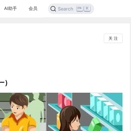
AI助手
会员
K
Search
关 注
一）