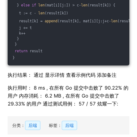
  } 
else
if
len
(mat[i][j:]) > c-
len
(result[k]) {
   t := c - 
len
(result[k])
   result[k] = 
append
(result[k], mat[i][j:j+c-
len
(result[k
   j += t
   k++
  }
 }
return
 result
}
执行结果： 通过 显示详情 查看示例代码 添加备注
执行用时： 8 ms , 在所有 Go 提交中击败了 90.22% 的
用户 内存消耗： 6.2 MB , 在所有 Go 提交中击败了
29.33% 的用户 通过测试用例： 57 / 57 炫耀一下:
分类：
后端
标签：
后端