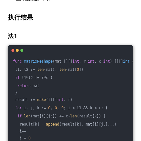
执行结果
法1
func
matrixReshape
(mat [][]
int
, r 
int
, c 
int
)
 [][]
int
 {
 l1, l2 := 
len
(mat), 
len
(mat[
0
])
if
 l1*l2 != r*c {
return
 mat
 }
 result := 
make
([][]
int
, r)
for
 i, j, k := 
0
, 
0
, 
0
; i < l1 && k < r; { 
if
len
(mat[i][j:]) <= c-
len
(result[k]) {
   result[k] = 
append
(result[k], mat[i][j:]...)
   i++
   j = 
0