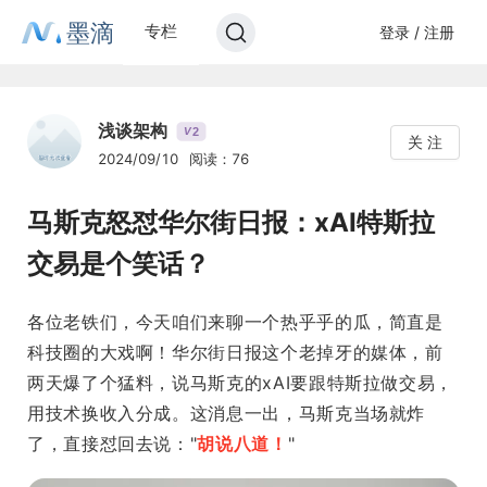
墨滴
专栏
登录 / 注册
浅谈架构
2
V
关 注
2024/09/10
阅读：76
马斯克怒怼华尔街日报：xAI特斯拉
交易是个笑话？
各位老铁们，今天咱们来聊一个热乎乎的瓜，简直是
科技圈的大戏啊！华尔街日报这个老掉牙的媒体，前
两天爆了个猛料，说马斯克的xAI要跟特斯拉做交易，
用技术换收入分成。这消息一出，马斯克当场就炸
了，直接怼回去说："
胡说八道！
"