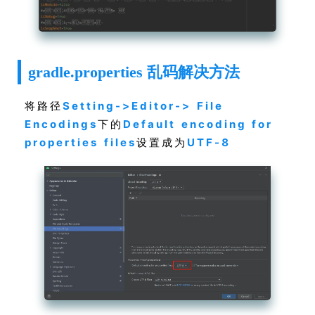
gradle.properties 乱码解决方法
将路径
Setting->Editor-> File
Encodings
下的
Default encoding for
properties files
设置成为
UTF-8