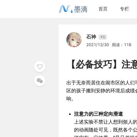
墨滴
首页
专栏
石神
1
V
2021/12/30
阅读：118
【必备技巧】注
出于无奈而居住在闹市区的人们
区的孩子搬到安静的环境后成绩
响。
注意力的三种定向滑道
上述实验不禁让人想到烦人的
的动画随处可见，既然各个