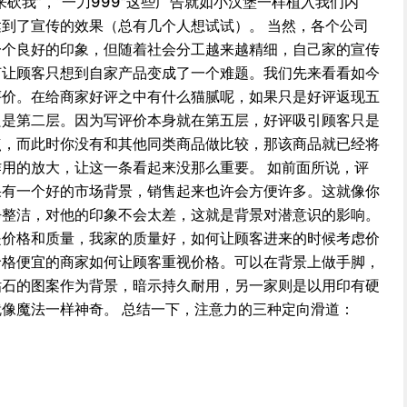
砍我”，“一刀999”这些广告就如小汉堡一样植入我们内
到了宣传的效果（总有几个人想试试）。 当然，各个公司
一个良好的印象，但随着社会分工越来越精细，自己家的宣传
何让顾客只想到自家产品变成了一个难题。我们先来看看如今
评价。在给商家好评之中有什么猫腻呢，如果只是好评返现五
只是第二层。因为写评价本身就在第五层，好评吸引顾客只是
点，而此时你没有和其他同类商品做比较，那该商品就已经将
用的放大，让这一条看起来没那么重要。 如前面所说，评
果有一个好的市场背景，销售起来也许会方便许多。这就像你
净整洁，对他的印象不会太差，这就是背景对潜意识的影响。
是价格和质量，我家的质量好，如何让顾客进来的时候考虑价
价格便宜的商家如何让顾客重视价格。可以在背景上做手脚，
钻石的图案作为背景，暗示持久耐用，另一家则是以用印有硬
像魔法一样神奇。 总结一下，注意力的三种定向滑道：