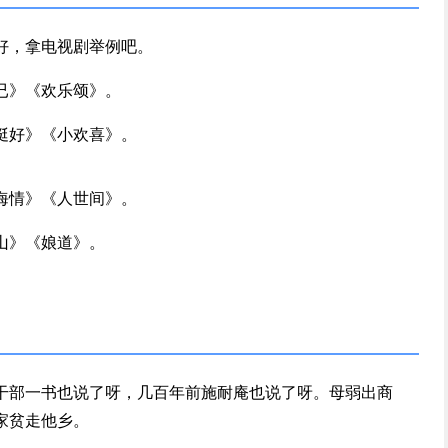
好，拿电视剧举例吧。
已》《欢乐颂》。
挺好》《小欢喜》。
海情》《人世间》。
山》《娘道》。
干部一书也说了呀，几百年前施耐庵也说了呀。母弱出商
家贫走他乡。