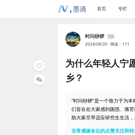
墨滴
首页
专栏
时问桫椤
2
V
2024/06/20
阅读：111
为什么年轻人宁
乡？
“时问桫椤”是一个致力于为
们旨在在大家感到困惑、痛苦
助大家尽早适应研究生生活，
非常感谢各位的点赞关注和转