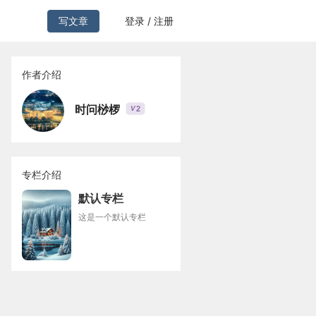
写文章
登录 / 注册
作者介绍
时问桫椤
2
V
专栏介绍
默认专栏
这是一个默认专栏