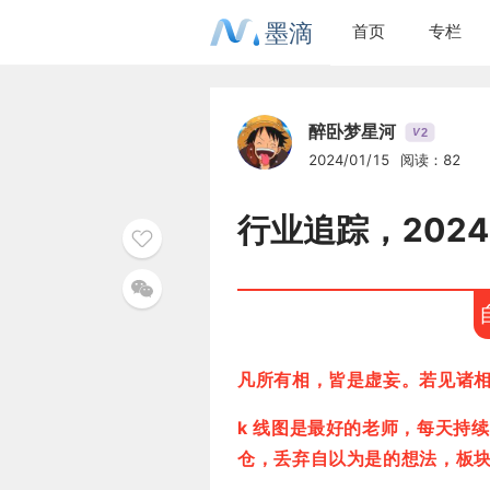
墨滴
首页
专栏
醉卧梦星河
2
V
2024/01/15
阅读：82
行业追踪，2024
凡所有相，皆是虚妄。若见诸
k 线图是最好的老师，每天持
仓，丢弃自以为是的想法，板