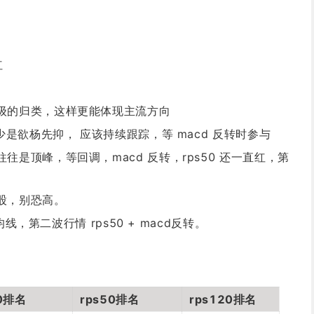
红
级的归类，这样更能体现主流方向
少是欲杨先抑， 应该持续跟踪，等 macd 反转时参与
往是顶峰，等回调，macd 反转，rps50 还一直红，第
股，别恐高。
日均线，第二波行情 rps50 + macd反转。
20排名
rps50排名
rps120排名