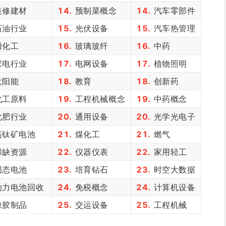
修建材
14.
预制菜概念
14.
汽车零部件
油行业
15.
光伏设备
15.
汽车热管理
磷化工
16.
玻璃玻纤
16.
中药
电行业
17.
电网设备
17.
植物照明
太阳能
18.
教育
18.
创新药
工原料
19.
工程机械概念
19.
中药概念
肥行业
20.
通用设备
20.
光学光电子
钛矿电池
21.
煤化工
21.
燃气
缺资源
22.
仪器仪表
22.
家用轻工
态电池
23.
培育钻石
23.
时空大数据
力电池回收
24.
免税概念
24.
计算机设备
胶制品
25.
交运设备
25.
工程机械