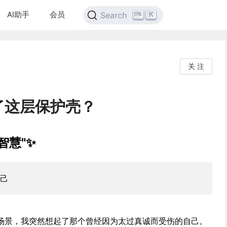
AI助手
会员
K
Search
关 注
了这层保护壳？
智慧"✨
己
场景，我突然想起了那个曾经因为太过真诚而受伤的自己。