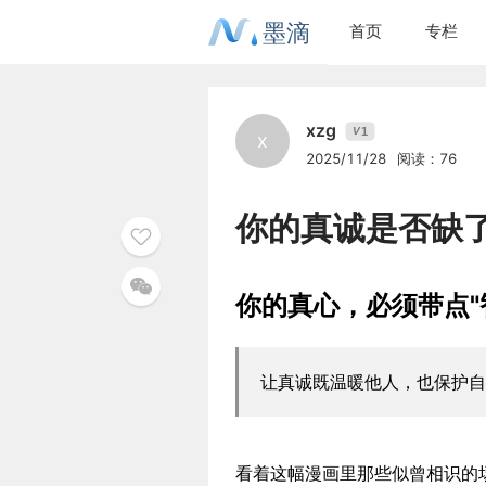
墨滴
首页
专栏
xzg
1
V
x
2025/11/28
阅读：76
你的真诚是否缺
你的真心，必须带点"
让真诚既温暖他人，也保护自
看着这幅漫画里那些似曾相识的