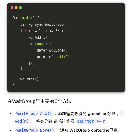
func 
main
() {
    var wg sync.WaitGroup
for
 i := 1; i <= 5; i++ {
        wg.Add(1)
        go 
func
() {
            defer wg.Done()
            println(
"hello"
)
        }()
    }
    wg.Wait()
}
在WaitGroup里主要有3个方法：
：添加需要等待的 goroutine 数量，
WaitGroup.Add()
_
_ 将会导致 请求计算器
Add(n)_
counter += n
：通知 WaitGroup goroutine已完
WaitGroup.Done()