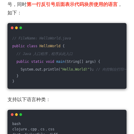
号，同时
第一行反引号后面表示代码块所使用的语言
，
如下：
// FileName: HelloWorld.java
public
class
HelloWorld
{
// Java 入口程序，程序从此入口
public
static
void
main
(String[] args)
{
    System.out.println(
"Hello,World!"
); 
// 向控制台打印一条
  }
}
支持以下语言种类：
bash
clojure，cpp，cs，css