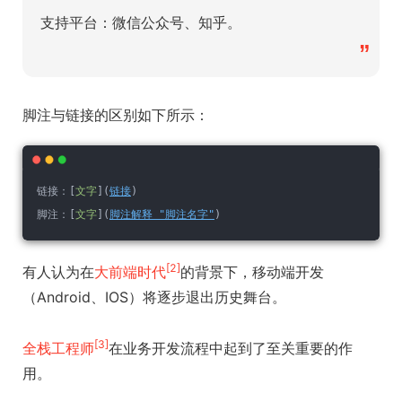
支持平台：微信公众号、知乎。
”
脚注与链接的区别如下所示：
链接：[
文字
](
链接
)
脚注：[
文字
](
脚注解释 "脚注名字"
)
[2]
有人认为在
大前端时代
的背景下，移动端开发
（Android、IOS）将逐步退出历史舞台。
[3]
全栈工程师
在业务开发流程中起到了至关重要的作
用。