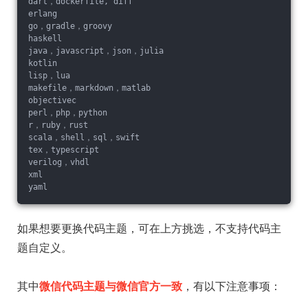
dart，dockerfile, diff
erlang
go，gradle，groovy
haskell
java，javascript，json，julia
kotlin
lisp，lua
makefile，markdown，matlab
objectivec
perl，php，python
r，ruby，rust
scala，shell，sql，swift
tex，typescript
verilog，vhdl
xml
yaml
如果想要更换代码主题，可在上方挑选，不支持代码主
题自定义。
其中
微信代码主题与微信官方一致
，有以下注意事项：