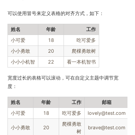
可以使用冒号来定义表格的对齐方式，如下：
姓名
年龄
工作
小可爱
18
吃可爱多
小小勇敢
20
爬棵勇敢树
小小小机智
22
看一本机智书
宽度过长的表格可以滚动，可在自定义主题中调节宽
度：
姓名
年龄
工作
邮箱
小可爱
18
吃可爱多
lovely@test.com
1
爬棵勇敢
小小勇敢
20
brave@test.com
1
树